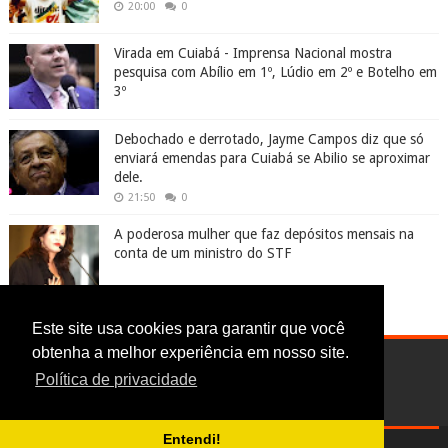
20:00
0
Virada em Cuiabá - Imprensa Nacional mostra
pesquisa com Abílio em 1º, Lúdio em 2º e Botelho em
3º
Debochado e derrotado, Jayme Campos diz que só
enviará emendas para Cuiabá se Abilio se aproximar
dele.
21:50
0
A poderosa mulher que faz depósitos mensais na
conta de um ministro do STF
Este site usa cookies para garantir que você
obtenha a melhor experiência em nosso site.
Política de privacidade
Entendi!