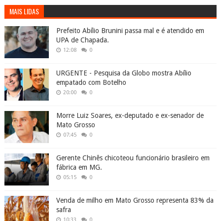
MAIS LIDAS
Prefeito Abílio Brunini passa mal e é atendido em
UPA de Chapada.
12:08
0
URGENTE - Pesquisa da Globo mostra Abílio
empatado com Botelho
20:00
0
Morre Luiz Soares, ex-deputado e ex-senador de
Mato Grosso
07:45
0
Gerente Chinês chicoteou funcionário brasileiro em
fábrica em MG.
05:15
0
Venda de milho em Mato Grosso representa 83% da
safra
10:33
0