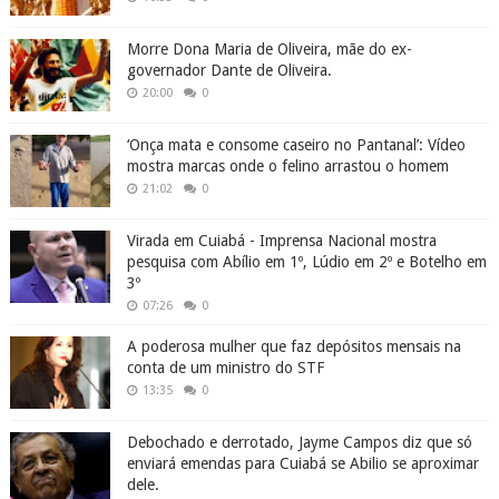
Morre Dona Maria de Oliveira, mãe do ex-
governador Dante de Oliveira.
20:00
0
‘Onça mata e consome caseiro no Pantanal’: Vídeo
mostra marcas onde o felino arrastou o homem
21:02
0
Virada em Cuiabá - Imprensa Nacional mostra
pesquisa com Abílio em 1º, Lúdio em 2º e Botelho em
3º
07:26
0
A poderosa mulher que faz depósitos mensais na
conta de um ministro do STF
13:35
0
Debochado e derrotado, Jayme Campos diz que só
enviará emendas para Cuiabá se Abilio se aproximar
dele.