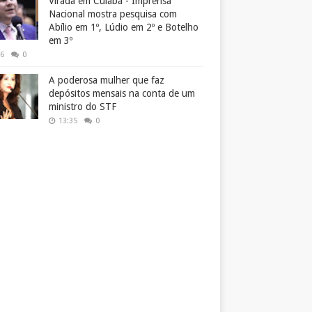
Virada em Cuiabá - Imprensa
Nacional mostra pesquisa com
Abílio em 1º, Lúdio em 2º e Botelho
em 3º
26
0
A poderosa mulher que faz
depósitos mensais na conta de um
ministro do STF
13:35
0