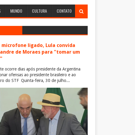
S
MUNDO
CULTURA
CONTATO
microfone ligado, Lula convida
xandre de Moraes para "tomar um
"
te ocorre dias após presidente da Argentina
ionar ofensas ao presidente brasileiro e ao
tro do STF Quinta-feira, 30 de julho...