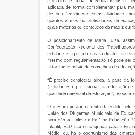
a medida estadual, defendida inclusive 
aplicada de forma complementar para man
destaca, “considerar essas atividades com
quantos alunos ou profissionais da educaç
quais matérias ou conteúdos da matríz curricu
O posicionamento de Maria Luiza, assim
Confederação Nacional dos Trabalhador
entidade e replicada nos sindicatos de edu
mesmo com regulamentação só pode ser ofe
autorização prévia de conselhos de educaçã
“É preciso considerar ainda, a parte da l
(estudantes e profissionais da educação) e
qualidade universal da educação”, ressalta a 
O mesmo posicionamento defendido pelo S
União dos Dirigentes Municipais de Educaç
para não se aplicar a EaD na Educação Bás
Infantil; EaD não é adequada para o Ens
Médio; ou, há o oportunismo das empresa