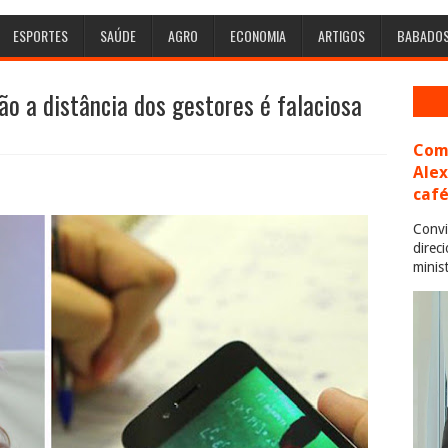
ESPORTES
SAÚDE
AGRO
ECONOMIA
ARTIGOS
BABADO
o a distância dos gestores é falaciosa
Com 
Ale
café
Convi
direc
minis