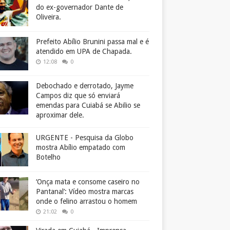
do ex-governador Dante de
Oliveira.
Prefeito Abílio Brunini passa mal e é
atendido em UPA de Chapada.
12:08
0
Debochado e derrotado, Jayme
Campos diz que só enviará
emendas para Cuiabá se Abilio se
aproximar dele.
URGENTE - Pesquisa da Globo
mostra Abílio empatado com
Botelho
‘Onça mata e consome caseiro no
Pantanal’: Vídeo mostra marcas
onde o felino arrastou o homem
21:02
0