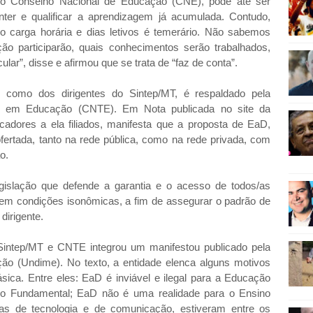
pelo Conselho Nacional de Educação (CNE), pode até ser
ter e qualificar a aprendizagem já acumulada. Contudo,
o carga horária e dias letivos é temerário. Não sabemos
ão participarão, quais conhecimentos serão trabalhados,
lar”, disse e afirmou que se trata de “faz de conta”.
 como dos dirigentes do Sintep/MT, é respaldado pela
es em Educação (CNTE). Em Nota publicada no site da
cadores a ela filiados, manifesta que a proposta de EaD,
rtada, tanto na rede pública, como na rede privada, com
o.
egislação que defende a garantia e o acesso de todos/as
 em condições isonômicas, a fim de assegurar o padrão de
dirigente.
intep/MT e CNTE integrou um manifestou publicado pela
ão (Undime). No texto, a entidade elenca alguns motivos
ica. Entre eles: EaD é inviável e ilegal para a Educação
ino Fundamental; EaD não é uma realidade para o Ensino
s de tecnologia e de comunicação, estiveram entre os