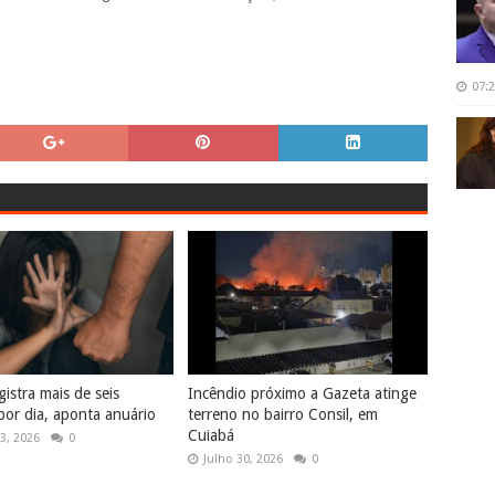
07:
istra mais de seis
Incêndio próximo a Gazeta atinge
por dia, aponta anuário
terreno no bairro Consil, em
Cuiabá
3, 2026
0
Julho 30, 2026
0