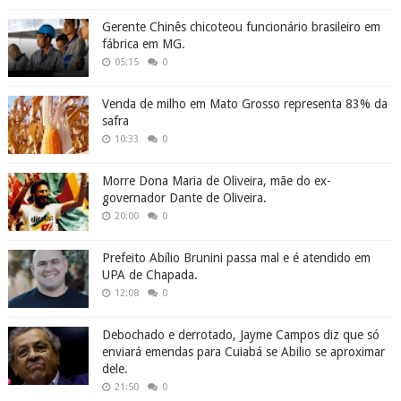
Gerente Chinês chicoteou funcionário brasileiro em
fábrica em MG.
05:15
0
Venda de milho em Mato Grosso representa 83% da
safra
10:33
0
Morre Dona Maria de Oliveira, mãe do ex-
governador Dante de Oliveira.
20:00
0
Prefeito Abílio Brunini passa mal e é atendido em
UPA de Chapada.
12:08
0
Debochado e derrotado, Jayme Campos diz que só
enviará emendas para Cuiabá se Abilio se aproximar
dele.
21:50
0