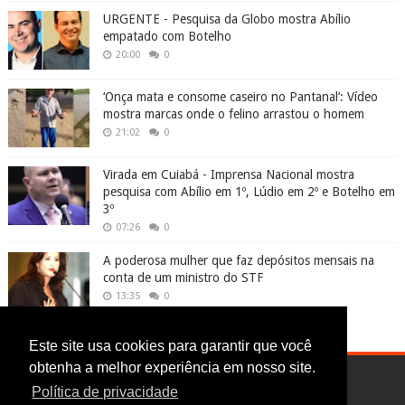
URGENTE - Pesquisa da Globo mostra Abílio
empatado com Botelho
20:00
0
‘Onça mata e consome caseiro no Pantanal’: Vídeo
mostra marcas onde o felino arrastou o homem
21:02
0
Virada em Cuiabá - Imprensa Nacional mostra
pesquisa com Abílio em 1º, Lúdio em 2º e Botelho em
3º
07:26
0
A poderosa mulher que faz depósitos mensais na
conta de um ministro do STF
13:35
0
Este site usa cookies para garantir que você
obtenha a melhor experiência em nosso site.
Política de privacidade