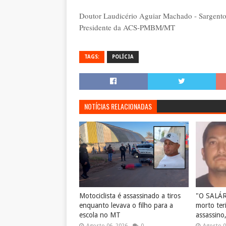
Doutor Laudicério Aguiar Machado - Sargen
Presidente da ACS-PMBM/MT
TAGS:
POLÍCIA
NOTÍCIAS RELACIONADAS
Motociclista é assassinado a tiros
"O SALÁ
enquanto levava o filho para a
morto ter
escola no MT
assassino
Agosto 06, 2026
0
Agosto 0