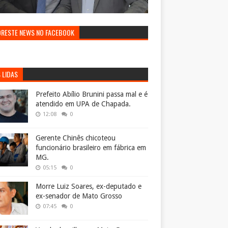
ORESTE NEWS NO FACEBOOK
 LIDAS
Prefeito Abílio Brunini passa mal e é
atendido em UPA de Chapada.
12:08
0
Gerente Chinês chicoteou
funcionário brasileiro em fábrica em
MG.
05:15
0
Morre Luiz Soares, ex-deputado e
ex-senador de Mato Grosso
07:45
0