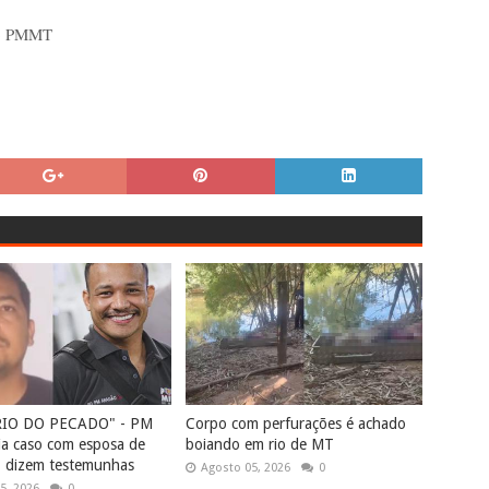
to PMMT
RIO DO PECADO" - PM
Corpo com perfurações é achado
ia caso com esposa de
boiando em rio de MT
, dizem testemunhas
Agosto 05, 2026
0
5, 2026
0