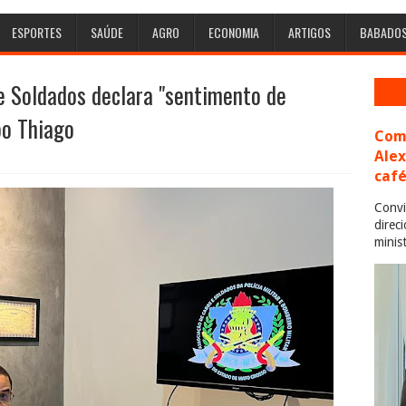
ESPORTES
SAÚDE
AGRO
ECONOMIA
ARTIGOS
BABADO
e Soldados declara "sentimento de
bo Thiago
Com 
Ale
café
Convi
direc
minis