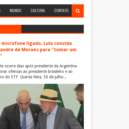
S
MUNDO
CULTURA
CONTATO
microfone ligado, Lula convida
xandre de Moraes para "tomar um
"
te ocorre dias após presidente da Argentina
ionar ofensas ao presidente brasileiro e ao
tro do STF Quinta-feira, 30 de julho...