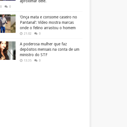
aproximar dele.
50
0
‘Onça mata e consome caseiro no
Pantanal’: Vídeo mostra marcas
onde o felino arrastou o homem
21:02
0
A poderosa mulher que faz
depósitos mensais na conta de um
ministro do STF
13:35
0