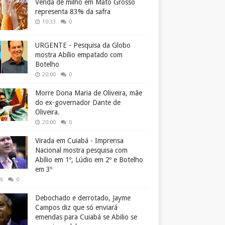
Venda de milho em Mato Grosso
representa 83% da safra
10:33
0
URGENTE - Pesquisa da Globo
mostra Abílio empatado com
Botelho
20:00
0
Morre Dona Maria de Oliveira, mãe
do ex-governador Dante de
Oliveira.
20:00
0
Virada em Cuiabá - Imprensa
Nacional mostra pesquisa com
Abílio em 1º, Lúdio em 2º e Botelho
em 3º
26
0
Debochado e derrotado, Jayme
Campos diz que só enviará
emendas para Cuiabá se Abilio se