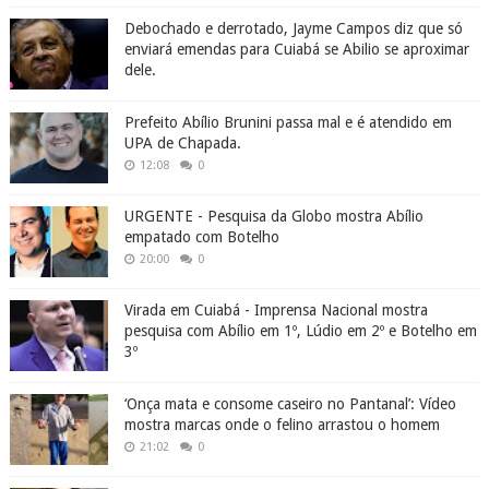
Debochado e derrotado, Jayme Campos diz que só
enviará emendas para Cuiabá se Abilio se aproximar
dele.
Prefeito Abílio Brunini passa mal e é atendido em
UPA de Chapada.
12:08
0
URGENTE - Pesquisa da Globo mostra Abílio
empatado com Botelho
20:00
0
Virada em Cuiabá - Imprensa Nacional mostra
pesquisa com Abílio em 1º, Lúdio em 2º e Botelho em
3º
‘Onça mata e consome caseiro no Pantanal’: Vídeo
mostra marcas onde o felino arrastou o homem
21:02
0