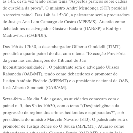
às 14h, desta vez tendo como tema “Aspectos práticos sobre cadeia
de custódia da prova”. O ministro André Mendonça (STF) presidirá
o terceiro painel. Das 14h às 15h30, a palestrante será a procuradora
de Justiça Ana Lara Camargo de Castro (MPE/MS). Atuarão como
debatedores os advogados Gustavo Badaró (OAB/SP) e Rodrigo
Mudrovitsch (OAB/DF).
Das 16h às 17h30, o desembargador Gilberto Giraldelli (TJMT)
presidirá o quarto painel do dia, com o tema “Execução Provisória
da pena nas condenações do Tribunal do Júri.
Inconstitucionalidade?”. O palestrante será o advogado Ulisses
Rabaneda (OAB/MT), tendo como debatedores o promotor de
Justiça Antônio Piedade (MPE/MT) e o presidente nacional da OAB,
José Alberto Simonetti (OAB/AM).
Sexta-feira – No dia 5 de agosto, as atividades começam com o
painel n. 5, das 9h às 10h30, com o tema “(Des)inteligência da
progressão de regime dos crimes hediondos e equiparados?”, sob
presidência do ministro Marcelo Navarro (STJ). O palestrante será o
promotor de Justiça Renee do Ó Souza (MPE/MT). Atuarão como
debatedores o advogado Giovane Santin (OAB/MT) e o juiz João