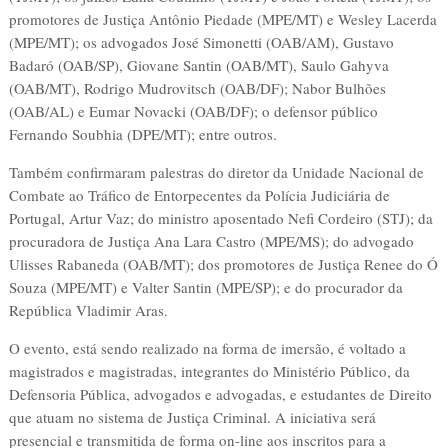
promotores de Justiça Antônio Piedade (MPE/MT) e Wesley Lacerda
(MPE/MT); os advogados José Simonetti (OAB/AM), Gustavo
Badaró (OAB/SP), Giovane Santin (OAB/MT), Saulo Gahyva
(OAB/MT), Rodrigo Mudrovitsch (OAB/DF); Nabor Bulhões
(OAB/AL) e Eumar Novacki (OAB/DF); o defensor público
Fernando Soubhia (DPE/MT); entre outros.
Também confirmaram palestras do diretor da Unidade Nacional de
Combate ao Tráfico de Entorpecentes da Polícia Judiciária de
Portugal, Artur Vaz; do ministro aposentado Nefi Cordeiro (STJ); da
procuradora de Justiça Ana Lara Castro (MPE/MS); do advogado
Ulisses Rabaneda (OAB/MT); dos promotores de Justiça Renee do Ó
Souza (MPE/MT) e Valter Santin (MPE/SP); e do procurador da
República Vladimir Aras.
O evento, está sendo realizado na forma de imersão, é voltado a
magistrados e magistradas, integrantes do Ministério Público, da
Defensoria Pública, advogados e advogadas, e estudantes de Direito
que atuam no sistema de Justiça Criminal. A iniciativa será
presencial e transmitida de forma on-line aos inscritos para a