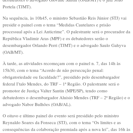
Portela (TJMT).
Na sequência, às 10h45, o ministro Sebastião Reis Júnior (STJ) vai
presidir o painel com o tema “Medidas Cautelares e prisão
processual após a Lei Anticrime”. O palestrante será o procurador da
República Vladimir Aras (MPF) e os debatedores serão o
desembargador Orlando Perri (TJMT) e o advogado Saulo Gahyva
(OAB/MT).
À tarde, as atividades recomeçam com o painel n. 7, das 14h às
15h30, com o tema “Acordo de não persecução penal:
obrigatoriedade ou faculdade?”, presidido pelo desembargador
federal I’talo Mendes, do TRF – 1ª Região. O palestrante será o
promotor de Justiça Valter Santin (MPE/SP), tendo como
debatedores o desembargador Aluisio Mendes (TRF – 2ª Região) e o
advogado Nabor Bulhões (OAB/AL).
O oitavo e último painel do evento será presidido pelo ministro
Reynaldo Soares da Fonseca (STJ), com o tema “Os limites e as
consequências da colaboração premiada após a nova lei”, das 16h às