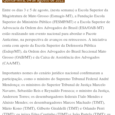
Quinta-feira, 04 de agosto de 2022
Entre os dias 3 e 5 de agosto, (nesta semana) a Escola Superior da
Magistratura de Mato Grosso (Esmagis-MT), a Fundação Escola
Superior do Ministério Público (FESMP/MT) e a Escola Superior de
Advocacia da Ordem dos Advogados do Brasil (ESA/OAB-MT)
estão realizando um evento nacional para abordar o Pacote
Anticrime, na perspectiva de avanços ou retrocessos. A iniciativa
conta com apoio da Escola Superior da Defensoria Pública
(Esdep/MT), da Ordem dos Advogados do Brasil Seccional Mato
Grosso (OAB/MT) e da Caixa de Assistência dos Advogados
(CAA/MT).
Importantes nomes do cenário jurídico nacional confirmaram a
participação, como o ministro do Supremo Tribunal Federal André
Mendonça; os ministros do Superior Tribunal de Justiça Marcelo
Navarro, Sebastião Reis e Reynaldo Fonseca; o ministro da Justiça,
Anderson Torres; os desembargadores federais I’talo Mendes e
Aluisio Mendes; os desembargadores Marcos Machado (TJMT),
Mário Kono (TJMT), Gilberto Giraldelli (TJMT) e Orlando Perri
(TJMT); os juízes Edna Coutinho (TJMT) e João Portela (TJMT); os