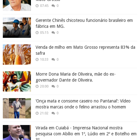
07:45
0
Gerente Chinês chicoteou funcionário brasileiro em
fábrica em MG.
05:15
0
Venda de milho em Mato Grosso representa 83% da
safra
10:33
0
Morre Dona Maria de Oliveira, mãe do ex-
governador Dante de Oliveira.
20:00
0
‘Onça mata e consome caseiro no Pantanal’: Vídeo
mostra marcas onde o felino arrastou o homem
21:02
0
Virada em Cuiabá - Imprensa Nacional mostra
pesquisa com Abílio em 1º, Lúdio em 2º e Botelho em
3º