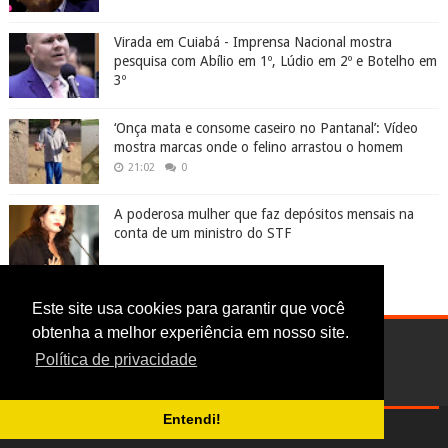
Virada em Cuiabá - Imprensa Nacional mostra
pesquisa com Abílio em 1º, Lúdio em 2º e Botelho em
3º
‘Onça mata e consome caseiro no Pantanal’: Vídeo
mostra marcas onde o felino arrastou o homem
21:02
0
A poderosa mulher que faz depósitos mensais na
conta de um ministro do STF
Este site usa cookies para garantir que você
obtenha a melhor experiência em nosso site.
Política de privacidade
Entendi!
Digoreste News © 2017-2025 | CNPJ: 24.613.241/0001-74