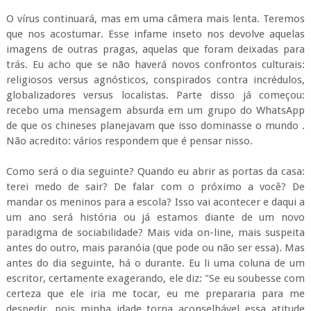
O vírus continuará, mas em uma câmera mais lenta. Teremos
que nos acostumar. Esse infame inseto nos devolve aquelas
imagens de outras pragas, aquelas que foram deixadas para
trás. Eu acho que se não haverá novos confrontos culturais:
religiosos versus agnósticos, conspirados contra incrédulos,
globalizadores versus localistas. Parte disso já começou:
recebo uma mensagem absurda em um grupo do WhatsApp
de que os chineses planejavam que isso dominasse o mundo .
Não acredito: vários respondem que é pensar nisso.
Como será o dia seguinte? Quando eu abrir as portas da casa:
terei medo de sair? De falar com o próximo a você? De
mandar os meninos para a escola? Isso vai acontecer e daqui a
um ano será história ou já estamos diante de um novo
paradigma de sociabilidade? Mais vida on-line, mais suspeita
antes do outro, mais paranóia (que pode ou não ser essa). Mas
antes do dia seguinte, há o durante. Eu li uma coluna de um
escritor, certamente exagerando, ele diz: "Se eu soubesse com
certeza que ele iria me tocar, eu me prepararia para me
despedir, pois minha idade torna aconselhável essa atitude