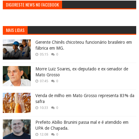
DIGORESTE NEWS NO FACEBOOK
MAIS LIDAS
Gerente Chinês chicoteou funcionário brasileiro em
fábrica em MG.
05:15
0
Morre Luiz Soares, ex-deputado e ex-senador de
Mato Grosso
07:45
0
Venda de milho em Mato Grosso representa 83% da
safra
10:33
0
Prefeito Abílio Brunini passa mal e é atendido em
UPA de Chapada.
12:08
0