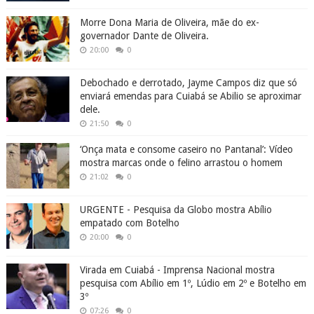
Morre Dona Maria de Oliveira, mãe do ex-
governador Dante de Oliveira.
20:00
0
Debochado e derrotado, Jayme Campos diz que só
enviará emendas para Cuiabá se Abilio se aproximar
dele.
21:50
0
‘Onça mata e consome caseiro no Pantanal’: Vídeo
mostra marcas onde o felino arrastou o homem
21:02
0
URGENTE - Pesquisa da Globo mostra Abílio
empatado com Botelho
20:00
0
Virada em Cuiabá - Imprensa Nacional mostra
pesquisa com Abílio em 1º, Lúdio em 2º e Botelho em
3º
07:26
0