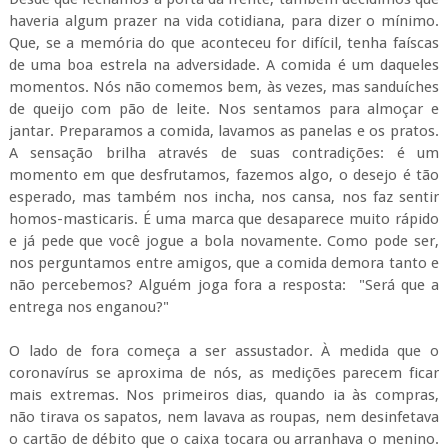
haveria algum prazer na vida cotidiana, para dizer o mínimo.
Que, se a memória do que aconteceu for difícil, tenha faíscas
de uma boa estrela na adversidade. A comida é um daqueles
momentos. Nós não comemos bem, às vezes, mas sanduíches
de queijo com pão de leite. Nos sentamos para almoçar e
jantar. Preparamos a comida, lavamos as panelas e os pratos.
A sensação brilha através de suas contradições: é um
momento em que desfrutamos, fazemos algo, o desejo é tão
esperado, mas também nos incha, nos cansa, nos faz sentir
homos-masticaris. É uma marca que desaparece muito rápido
e já pede que você jogue a bola novamente. Como pode ser,
nos perguntamos entre amigos, que a comida demora tanto e
não percebemos? Alguém joga fora a resposta: "Será que a
entrega nos enganou?"
O lado de fora começa a ser assustador. À medida que o
coronavírus se aproxima de nós, as medições parecem ficar
mais extremas. Nos primeiros dias, quando ia às compras,
não tirava os sapatos, nem lavava as roupas, nem desinfetava
o cartão de débito que o caixa tocara ou arranhava o menino.