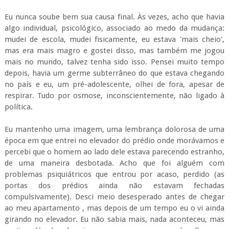
Eu nunca soube bem sua causa final. Às vezes, acho que havia
algo individual, psicológico, associado ao medo da mudança:
mudei de escola, mudei fisicamente, eu estava 'mais cheio',
mas era mais magro e gostei disso, mas também me jogou
mais no mundo, talvez tenha sido isso. Pensei muito tempo
depois, havia um germe subterrâneo do que estava chegando
no país e eu, um pré-adolescente, olhei de fora, apesar de
respirar. Tudo por osmose, inconscientemente, não ligado à
política.
Eu mantenho uma imagem, uma lembrança dolorosa de uma
época em que entrei no elevador do prédio onde morávamos e
percebi que o homem ao lado dele estava parecendo estranho,
de uma maneira desbotada. Acho que foi alguém com
problemas psiquiátricos que entrou por acaso, perdido (as
portas dos prédios ainda não estavam fechadas
compulsivamente). Desci meio desesperado antes de chegar
ao meu apartamento , mas depois de um tempo eu o vi ainda
girando no elevador. Eu não sabia mais, nada aconteceu, mas