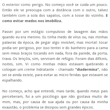
O exterior como perigo. No começo você se cuida um pouco.
Então ele se preocupa com a distância com o outro, talvez
também com a sola dos sapatos, com a tosse do vizinho.
E
como evitar medos nos imobiliza.
Passei por um estágio compulsivo de lavagem das mãos
quando eu era menino. Eu tinha medo de vírus ou, nas minhas
palavras da época, de pegar algo invisível, mas mortal: tocar
podia ser perigoso, por isso tentei ir do banheiro para a cama
sem meus braços tocando em nada, fora da parede, da porta,
trava. Os lençóis, sim, serviram de refúgio. Foram dias difíceis,
noites, sim. Vi como minhas mãos estavam quebrando e
coloquei um creme hidratante - chamado
"diadermina"
, não
sei se ainda existe, para evitar as micro feridas que estavam se
espalhando.
No começo, acho que entendi, mais tarde, quando meus pais
perceberam, fui a um psicólogo que não gostava muito de
mim, mas, por causa de sua ajuda ou por causa da minha
exaustão, o problema se dissipou sem grandes épicos.