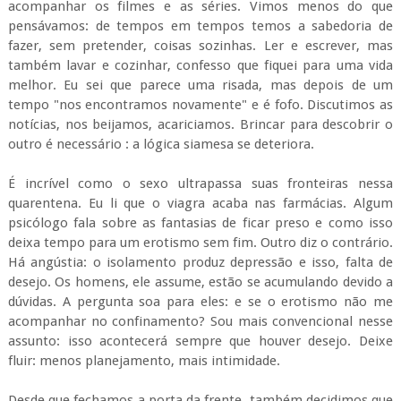
acompanhar os filmes e as séries. Vimos menos do que
pensávamos: de tempos em tempos temos a sabedoria de
fazer, sem pretender, coisas sozinhas. Ler e escrever, mas
também lavar e cozinhar, confesso que fiquei para uma vida
melhor. Eu sei que parece uma risada, mas depois de um
tempo "nos encontramos novamente" e é fofo. Discutimos as
notícias, nos beijamos, acariciamos. Brincar para descobrir o
outro é necessário : a lógica siamesa se deteriora.
É incrível como o sexo ultrapassa suas fronteiras nessa
quarentena. Eu li que o viagra acaba nas farmácias. Algum
psicólogo fala sobre as fantasias de ficar preso e como isso
deixa tempo para um erotismo sem fim. Outro diz o contrário.
Há angústia: o isolamento produz depressão e isso, falta de
desejo. Os homens, ele assume, estão se acumulando devido a
dúvidas. A pergunta soa para eles: e se o erotismo não me
acompanhar no confinamento? Sou mais convencional nesse
assunto: isso acontecerá sempre que houver desejo. Deixe
fluir: menos planejamento, mais intimidade.
Desde que fechamos a porta da frente, também decidimos que