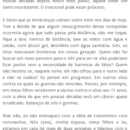
muitas décadas depois evoco esse pavor, aquele olhar um
tanto exorbitante. O irracional pode estar próximo.
É óbvio que as lembranças caíram sobre mim nos dias de hoje.
Tive a dúvida de que algum ressurgimento dessa compulsão
ocorreria agora que tudo passa pela distância, não me toque,
fique a dois metros de distância, lave as mãos com água e
sabão, com álcool gel, desinfete com água sanitária. Sim, os
vírus marcaram fronteiras em nossa geração. Quem não foi
buscar um novo parceiro para o HIV para ver se eles poderiam
ficar juntos sem a necessidade de barreiras de látex? Quem
não hesitou se, naquela noite, ele não olhou para o outro lado
e não se cuidou? Eu pensei em progresso. Em outros vírus
contra os quais as guerras são vencidas. Pensei, por exemplo,
em meus filhos receberem a vacina contra o vírus aos 11 anos,
com a ideia de que em poucas décadas será um câncer quase
erradicado. Balanços de nós e germes.
Mas não, eu não enlouqueci com a idéia de tratamento com
coronavírus. Nós (seis), minha esposa, meus filhos e eu,
estamos em casa há mais de duas semanas e lidamos com o