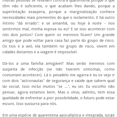
muitas pessoas se rebelam contra a quarentena porque o que
têm não é suficiente, o que acabam lhes dando, porque a
superlotação exaspera, porque a marginalização conhece
necessidades mais prementes do que o isolamento. E há outro
íntimo "dá errado": e se amanhã, ou hoje à noite - nos
sentirmos mal, minha esposa ou eu? E se isso acontecer com
nós dois juntos? Com quem os meninos ficam? Um grande
amigo que pode voltar para casa faz parte do grupo de risco.
Os tios e a avó, ela também no grupo de risco, vivem em
cidades distantes e a viagem é impossível.
Dá-los a uma família amigável? Mas serão meninos com
suspeita de infecção (se não tiverem sintomas, como
costumam acontecer). Lá o pesadelo me agarra e eu os vejo ir
com dois "astronautas" de segurança e saúde que sabem qual
lar social. Isso inclui muitos "se ...", eu sei. Eu escolho não
pensar, agora estamos bem. Mas o vírus, admito, tem essa
qualidade de enfrentar a pior possibilidade, o futuro pode estar
escuro. Isso sussurra para nós.
Em uma espécie de quarentena apocalíptica e integrada, surge