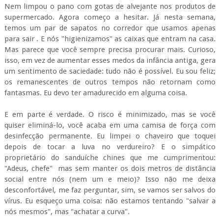
Nem limpou o pano com gotas de alvejante nos produtos de
supermercado. Agora começo a hesitar. Já nesta semana,
temos um par de sapatos no corredor que usamos apenas
para sair . E nós "higienizamos" as caixas que entram na casa.
Mas parece que você sempre precisa procurar mais. Curioso,
isso, em vez de aumentar esses medos da infância antiga, gera
um sentimento de saciedade: tudo não é possível. Eu sou feliz;
os remanescentes de outros tempos não retornam como
fantasmas. Eu devo ter amadurecido em alguma coisa.
E em parte é verdade. O risco é minimizado, mas se você
quiser eliminá-lo, você acaba em uma camisa de força com
desinfecção permanente. Eu limpei o chaveiro que toquei
depois de tocar a luva no verdureiro? E o simpático
proprietário do sanduíche chines que me cumprimentou:
"Adeus, chefe" mas sem manter os dois metros de distância
social entre nós (nem um e meio)? Isso não me deixa
desconfortável, me faz perguntar, sim, se vamos ser salvos do
vírus. Eu esqueço uma coisa: não estamos tentando "salvar a
nós mesmos", mas "achatar a curva".