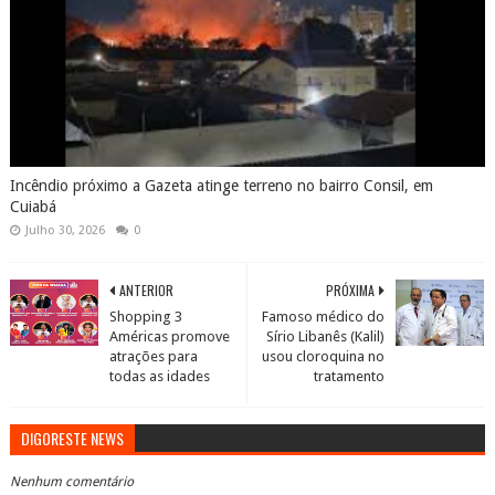
Incêndio próximo a Gazeta atinge terreno no bairro Consil, em
Cuiabá
Julho 30, 2026
0
ANTERIOR
PRÓXIMA
Shopping 3
Famoso médico do
Américas promove
Sírio Libanês (Kalil)
atrações para
usou cloroquina no
todas as idades
tratamento
DIGORESTE NEWS
Nenhum comentário