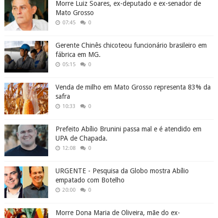
Morre Luiz Soares, ex-deputado e ex-senador de
Mato Grosso
07:45
0
Gerente Chinês chicoteou funcionário brasileiro em
fábrica em MG.
05:15
0
Venda de milho em Mato Grosso representa 83% da
safra
10:33
0
Prefeito Abílio Brunini passa mal e é atendido em
UPA de Chapada.
12:08
0
URGENTE - Pesquisa da Globo mostra Abílio
empatado com Botelho
20:00
0
Morre Dona Maria de Oliveira, mãe do ex-