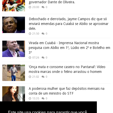
governador Dante de Oliveira.
20:00
0
Debochado e derrotado, Jayme Campos diz que só
enviará emendas para Cuiabá se Abilio se aproximar
dele.
21:50
0
Virada em Cuiabá - Imprensa Nacional mostra
pesquisa com Abílio em 1º, Lúdio em 2º e Botelho em
3º
07:26
0
‘Onça mata e consome caseiro no Pantanal’: Vídeo
mostra marcas onde o felino arrastou o homem
21:02
0
A poderosa mulher que faz depósitos mensais na
conta de um ministro do STF
13:35
0
Este site usa cookies para garantir que você