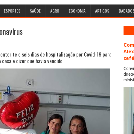
ESPORTES
SAÚDE
AGRO
ECONOMIA
ARTIGOS
BABADO
ronavírus
Com 
Ale
nterite e seis dias de hospitalização por Covid-19 para
café
a casa e dizer que havia vencido
Convi
direc
minis