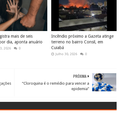
istra mais de seis
Incêndio próximo a Gazeta atinge
por dia, aponta anuário
terreno no bairro Consil, em
Cuiabá
3, 2026
0
Julho 30, 2026
0
PRÓXIMA
gações
“Cloroquina é o remédio para vencer a
epidemia”