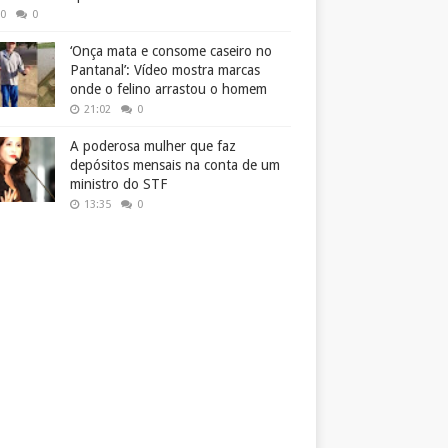
50
0
‘Onça mata e consome caseiro no
Pantanal’: Vídeo mostra marcas
onde o felino arrastou o homem
21:02
0
A poderosa mulher que faz
depósitos mensais na conta de um
ministro do STF
13:35
0