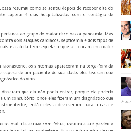
ossa resumiu como se sentiu depois de receber alta do
te superar 6 dias hospitalizados com o contágio de
o pertence ao grupo de maior risco nessa pandemia. Mas
 contra dois ataques cardíacos, septicemia e dois tipos de
 quais ela ainda tem sequelas e que a colocam em maior
 Monasterio, os sintomas apareceram na terça-feira da
e espera de um paciente de sua idade, eles tiveram que
agnóstico do vírus.
s disseram que ela não podia entrar, porque ela poderia
a a um consultório, onde eles fizeram um diagnóstico que
07:
stroenterite, então eles a devolveram. para a casa e
an.
muito mal. Ela estava com febre, tontura e até perdeu a
e ao hospital, na quinta-feira. Fomos informados de que