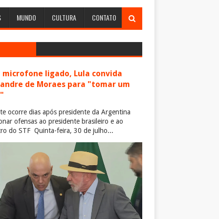
S
MUNDO
CULTURA
CONTATO
microfone ligado, Lula convida
xandre de Moraes para "tomar um
"
te ocorre dias após presidente da Argentina
ionar ofensas ao presidente brasileiro e ao
tro do STF Quinta-feira, 30 de julho...