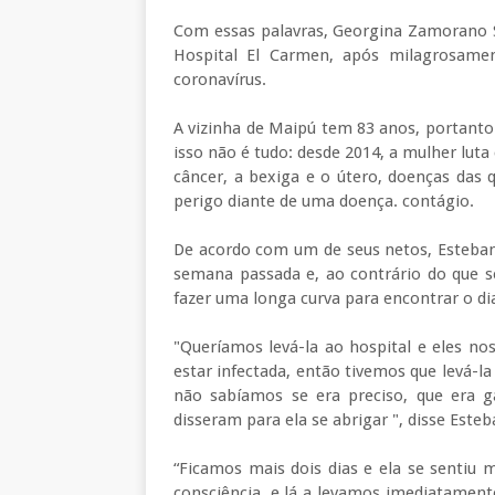
Com essas palavras, Georgina Zamorano S
Hospital El Carmen, após milagrosamen
coronavírus.
A vizinha de Maipú tem 83 anos, portant
isso não é tudo: desde 2014, a mulher luta
câncer, a bexiga e o útero, doenças das
perigo diante de uma doença. contágio.
De acordo com um de seus netos, Esteban
semana passada e, ao contrário do que s
fazer uma longa curva para encontrar o di
"Queríamos levá-la ao hospital e eles no
estar infectada, então tivemos que levá-l
não sabíamos se era preciso, que era ga
disseram para ela se abrigar ", disse Esteb
“Ficamos mais dois dias e ela se sentiu 
consciência, e lá a levamos imediatament