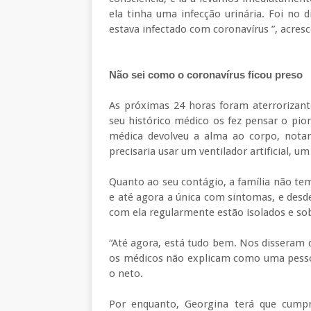
ela tinha uma infecção urinária. Foi no 
estava infectado com coronavírus ”, acres
Não sei como o coronavírus ficou preso
As próximas 24 horas foram aterrorizant
seu histórico médico os fez pensar o pio
médica devolveu a alma ao corpo, notand
precisaria usar um ventilador artificial, u
Quanto ao seu contágio, a família não tem 
e até agora a única com sintomas, e desd
com ela regularmente estão isolados e sob
“Até agora, está tudo bem. Nos disseram q
os médicos não explicam como uma pessoa
o neto.
Por enquanto, Georgina terá que cump