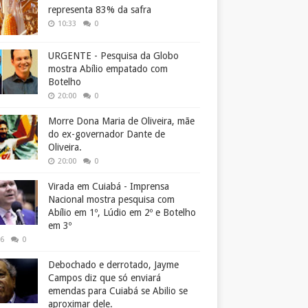
representa 83% da safra
10:33
0
URGENTE - Pesquisa da Globo
mostra Abílio empatado com
Botelho
20:00
0
Morre Dona Maria de Oliveira, mãe
do ex-governador Dante de
Oliveira.
20:00
0
Virada em Cuiabá - Imprensa
Nacional mostra pesquisa com
Abílio em 1º, Lúdio em 2º e Botelho
em 3º
26
0
Debochado e derrotado, Jayme
Campos diz que só enviará
emendas para Cuiabá se Abilio se
aproximar dele.