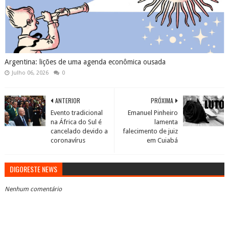
Argentina: lições de uma agenda econômica ousada
Julho 06, 2026
0
ANTERIOR
PRÓXIMA
Evento tradicional
Emanuel Pinheiro
na África do Sul é
lamenta
cancelado devido a
falecimento de juiz
coronavírus
em Cuiabá
DIGORESTE NEWS
Nenhum comentário