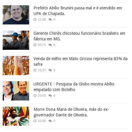
Prefeito Abílio Brunini passa mal e é atendido em
UPA de Chapada.
12:08
0
Gerente Chinês chicoteou funcionário brasileiro em
fábrica em MG.
05:15
0
Venda de milho em Mato Grosso representa 83% da
safra
10:33
0
URGENTE - Pesquisa da Globo mostra Abílio
empatado com Botelho
20:00
0
Morre Dona Maria de Oliveira, mãe do ex-
governador Dante de Oliveira.
20:00
0