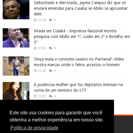
Debochado e derrotado, Jayme Campos diz que só
enviará emendas para Cuiabá se Abilio se aproximar
dele.
21:50
0
Virada em Cuiabá - Imprensa Nacional mostra
pesquisa com Abílio em 1º, Lúdio em 2º e Botelho em
3º
07:26
0
‘Onça mata e consome caseiro no Pantanal’: Vídeo
mostra marcas onde o felino arrastou o homem
21:02
0
A poderosa mulher que faz depósitos mensais na
conta de um ministro do STF
13:35
0
Este site usa cookies para garantir que você
obtenha a melhor experiência em nosso site.
Política de privacidade