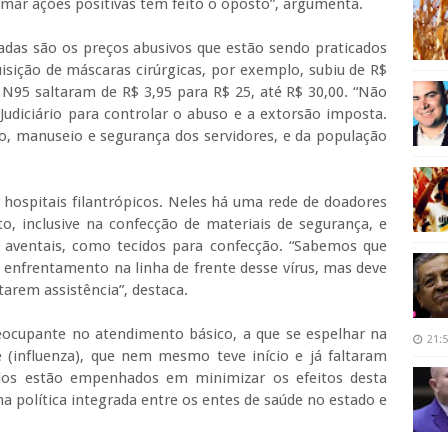
omar ações positivas tem feito o oposto”, argumenta.
ntadas são os preços abusivos que estão sendo praticados
isição de máscaras cirúrgicas, por exemplo, subiu de R$
 N95 saltaram de R$ 3,95 para R$ 25, até R$ 30,00. “Não
udiciário para controlar o abuso e a extorsão imposta.
ão, manuseio e segurança dos servidores, e da população
s hospitais filantrópicos. Neles há uma rede de doadores
o, inclusive na confecção de materiais de segurança, e
aventais, como tecidos para confecção. “Sabemos que
o enfrentamento na linha de frente desse vírus, mas deve
tarem assistência”, destaca.
reocupante no atendimento básico, a que se espelhar na
21:
(influenza), que nem mesmo teve início e já faltaram
dos estão empenhados em minimizar os efeitos desta
a política integrada entre os entes de saúde no estado e