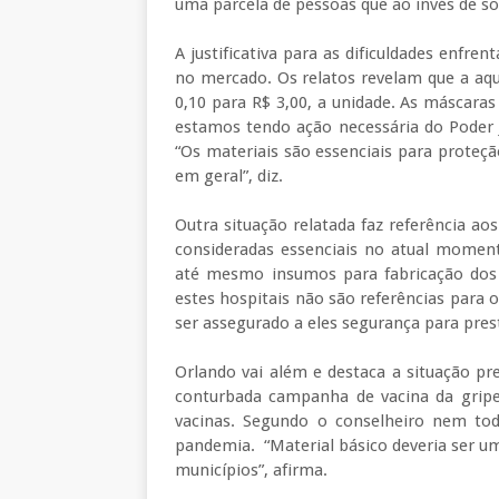
uma parcela de pessoas que ao invés de s
A justificativa para as dificuldades enfre
no mercado. Os relatos revelam que a aqu
0,10 para R$ 3,00, a unidade. As máscaras
estamos tendo ação necessária do Poder J
“Os materiais são essenciais para proteç
em geral”, diz.
Outra situação relatada faz referência ao
consideradas essenciais no atual moment
até mesmo insumos para fabricação dos 
estes hospitais não são referências para 
ser assegurado a eles segurança para pres
Orlando vai além e destaca a situação p
conturbada campanha de vacina da gripe 
vacinas. Segundo o conselheiro nem to
pandemia. “Material básico deveria ser um
municípios”, afirma.