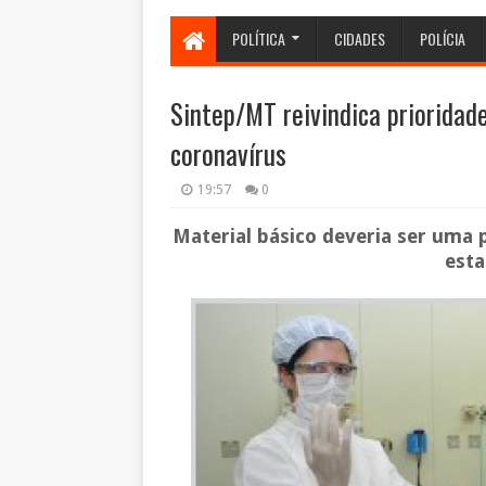
POLÍTICA
CIDADES
POLÍCIA
Sintep/MT reivindica priorida
coronavírus
19:57
0
Material básico deveria ser uma p
esta