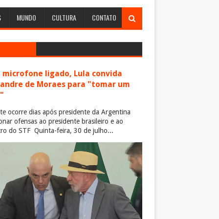
S
MUNDO
CULTURA
CONTATO
microfone ligado, Lula convida
xandre de Moraes para "tomar um
"
te ocorre dias após presidente da Argentina
ionar ofensas ao presidente brasileiro e ao
tro do STF Quinta-feira, 30 de julho...