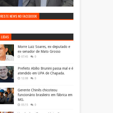
ORESTE NEWS NO FACEBOOK
 LIDAS
Morre Luiz Soares, ex-deputado e
ex-senador de Mato Grosso
07:45
0
Prefeito Abílio Brunini passa mal e é
atendido em UPA de Chapada.
12:08
0
Gerente Chinês chicoteou
funcionário brasileiro em fábrica em
MG.
05:15
0