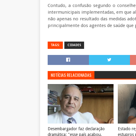
Contudo, a confusão segundo o conselheir
intermunicipais implementadas, em que alg
não apenas no resultado das medidas adot
principalmente dos agentes de saúde que 
TAGS:
CIDADES
NOTÍCIAS RELACIONADAS
Desembargador faz declaração
Estado reg
dramática: "esse país acabou,
estupros 