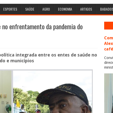
ESPORTES
SAÚDE
AGRO
ECONOMIA
ARTIGOS
BABADO
de no enfrentamento da pandemia do
Com 
Ale
café
olítica integrada entre os entes de saúde no
Convi
do e municípios
direc
minis