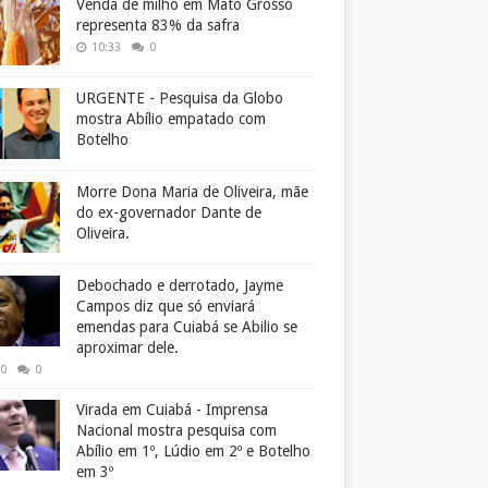
Venda de milho em Mato Grosso
representa 83% da safra
10:33
0
URGENTE - Pesquisa da Globo
mostra Abílio empatado com
Botelho
Morre Dona Maria de Oliveira, mãe
do ex-governador Dante de
Oliveira.
Debochado e derrotado, Jayme
Campos diz que só enviará
emendas para Cuiabá se Abilio se
aproximar dele.
50
0
Virada em Cuiabá - Imprensa
Nacional mostra pesquisa com
Abílio em 1º, Lúdio em 2º e Botelho
em 3º