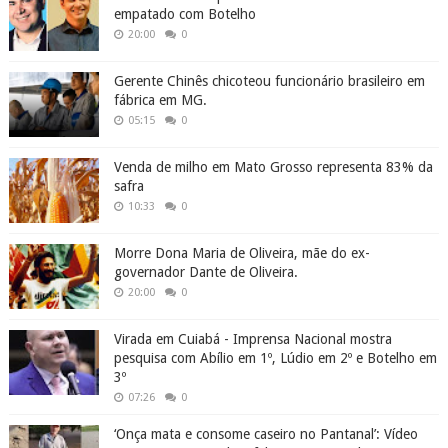
empatado com Botelho
20:00
0
Gerente Chinês chicoteou funcionário brasileiro em
fábrica em MG.
05:15
0
Venda de milho em Mato Grosso representa 83% da
safra
10:33
0
Morre Dona Maria de Oliveira, mãe do ex-
governador Dante de Oliveira.
20:00
0
Virada em Cuiabá - Imprensa Nacional mostra
pesquisa com Abílio em 1º, Lúdio em 2º e Botelho em
3º
07:26
0
‘Onça mata e consome caseiro no Pantanal’: Vídeo