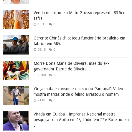
Venda de milho em Mato Grosso representa 83% da
safra
10:33
0
Gerente Chinês chicoteou funcionário brasileiro em
fábrica em MG.
05:15
0
Morre Dona Maria de Oliveira, mãe do ex-
governador Dante de Oliveira.
20:00
0
‘Onça mata e consome caseiro no Pantanal’: Vídeo
mostra marcas onde o felino arrastou o homem
21:02
0
Virada em Cuiabá - Imprensa Nacional mostra
pesquisa com Abílio em 1º, Lúdio em 2º e Botelho em
3º