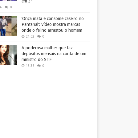
em 3º
26
0
‘Onça mata e consome caseiro no
Pantanal’: Vídeo mostra marcas
onde o felino arrastou o homem
21:02
0
A poderosa mulher que faz
depósitos mensais na conta de um
ministro do STF
13:35
0