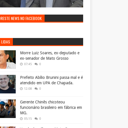
ORESTE NEWS NO FACEBOOK
 LIDAS
Morre Luiz Soares, ex-deputado e
ex-senador de Mato Grosso
07:45
0
Prefeito Abílio Brunini passa mal e é
atendido em UPA de Chapada.
12:08
0
Gerente Chinês chicoteou
funcionário brasileiro em fábrica em
MG.
05:15
0