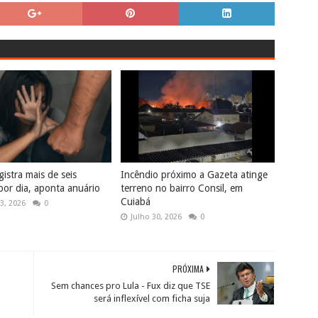
istra mais de seis
Incêndio próximo a Gazeta atinge
por dia, aponta anuário
terreno no bairro Consil, em
Cuiabá
3, 2026
0
Julho 30, 2026
0
PRÓXIMA
Sem chances pro Lula - Fux diz que TSE
será inflexível com ficha suja