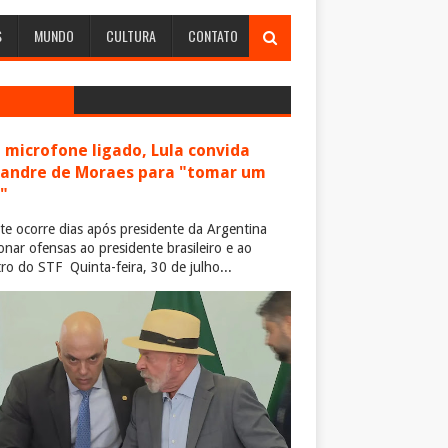
S
MUNDO
CULTURA
CONTATO
microfone ligado, Lula convida
xandre de Moraes para "tomar um
"
te ocorre dias após presidente da Argentina
ionar ofensas ao presidente brasileiro e ao
tro do STF Quinta-feira, 30 de julho...