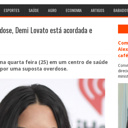
ESPORTES
SAÚDE
AGRO
ECONOMIA
ARTIGOS
BABADO
rdose, Demi Lovato está acordada e
Com 
Ale
café
ima quarta feira (25) em um centro de saúde
Convi
 por uma suposta overdose.
direc
minis