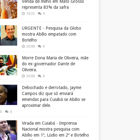
Venda de milho em Mato Grosso
representa 83% da safra
10:33
0
URGENTE - Pesquisa da Globo
mostra Abílio empatado com
Botelho
20:00
0
Morre Dona Maria de Oliveira, mãe
do ex-governador Dante de
Oliveira.
20:00
0
Debochado e derrotado, Jayme
Campos diz que só enviará
emendas para Cuiabá se Abilio se
aproximar dele.
50
0
Virada em Cuiabá - Imprensa
Nacional mostra pesquisa com
Abílio em 1º, Lúdio em 2º e Botelho