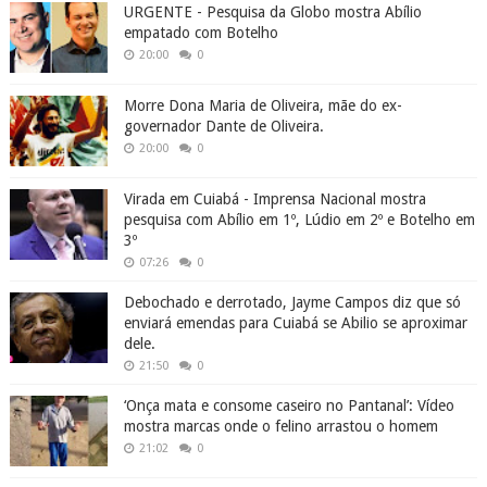
URGENTE - Pesquisa da Globo mostra Abílio
empatado com Botelho
20:00
0
Morre Dona Maria de Oliveira, mãe do ex-
governador Dante de Oliveira.
20:00
0
Virada em Cuiabá - Imprensa Nacional mostra
pesquisa com Abílio em 1º, Lúdio em 2º e Botelho em
3º
07:26
0
Debochado e derrotado, Jayme Campos diz que só
enviará emendas para Cuiabá se Abilio se aproximar
dele.
21:50
0
‘Onça mata e consome caseiro no Pantanal’: Vídeo
mostra marcas onde o felino arrastou o homem
21:02
0