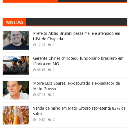
MAIS LIDAS
Prefeito Abílio Brunini passa mal e é atendido em
UPA de Chapada.
12:08
0
Gerente Chinês chicoteou funcionário brasileiro em
fábrica em MG.
05:15
0
Morre Luiz Soares, ex-deputado e ex-senador de
Mato Grosso
07:45
0
Venda de milho em Mato Grosso representa 83% da
safra
10:33
0