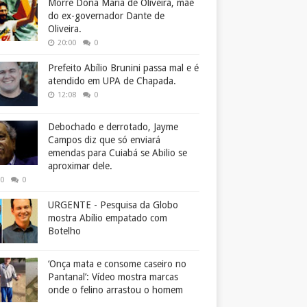
Morre Dona Maria de Oliveira, mãe
do ex-governador Dante de
Oliveira.
20:00
0
Prefeito Abílio Brunini passa mal e é
atendido em UPA de Chapada.
12:08
0
Debochado e derrotado, Jayme
Campos diz que só enviará
emendas para Cuiabá se Abilio se
aproximar dele.
50
0
URGENTE - Pesquisa da Globo
mostra Abílio empatado com
Botelho
‘Onça mata e consome caseiro no
Pantanal’: Vídeo mostra marcas
onde o felino arrastou o homem