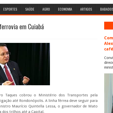
ESPORTES
SAÚDE
AGRO
ECONOMIA
ARTIGOS
BABADO
ferrovia em Cuiabá
Com 
Ale
café
Convi
direc
minis
ro Taques cobrou o Ministério dos Transportes pela
gação até Rondonópolis. A linha férrea deve seguir para
istro Maurício Quintella Lessa, o governador de Mato
dos trilhos até a Capital.