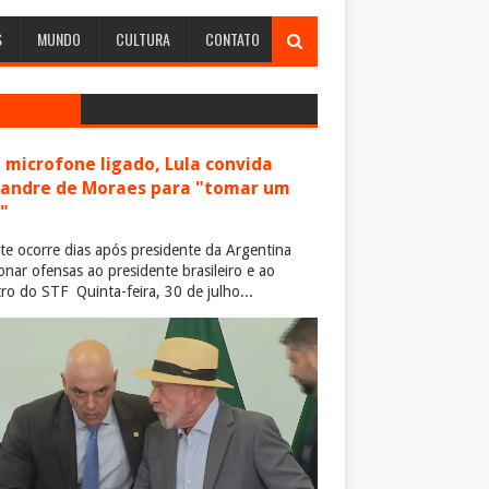
S
MUNDO
CULTURA
CONTATO
microfone ligado, Lula convida
xandre de Moraes para "tomar um
"
te ocorre dias após presidente da Argentina
ionar ofensas ao presidente brasileiro e ao
tro do STF Quinta-feira, 30 de julho...