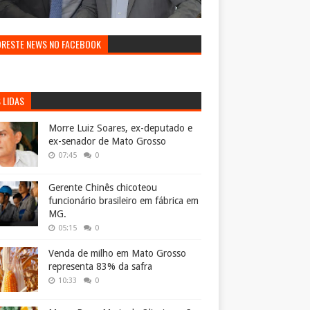
ORESTE NEWS NO FACEBOOK
 LIDAS
Morre Luiz Soares, ex-deputado e
ex-senador de Mato Grosso
07:45
0
Gerente Chinês chicoteou
funcionário brasileiro em fábrica em
MG.
05:15
0
Venda de milho em Mato Grosso
representa 83% da safra
10:33
0