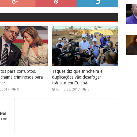
tos para corruptos,
Taques diz que trincheira e
chama criminosos para
duplicações vão desafogar
har.
trânsito em Cuiabá
, 2017
0
Junho 23, 2017
0
lval
s com