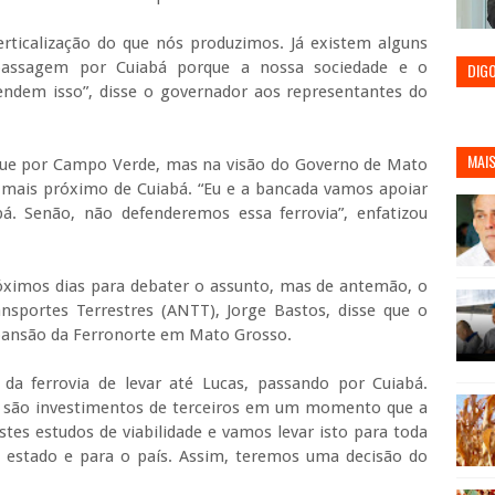
rticalização do que nós produzimos. Já existem alguns
 passagem por Cuiabá porque a nossa sociedade e o
DIG
ndem isso”, disse o governador aos representantes do
MAIS
gue por Campo Verde, mas na visão do Governo de Mato
r mais próximo de Cuiabá. “Eu e a bancada vamos apoiar
á. Senão, não defenderemos essa ferrovia”, enfatizou
ximos dias para debater o assunto, mas de antemão, o
ansportes Terrestres (ANTT), Jorge Bastos, disse que o
xpansão da Ferronorte em Mato Grosso.
da ferrovia de levar até Lucas, passando por Cuiabá.
e são investimentos de terceiros em um momento que a
tes estudos de viabilidade e vamos levar isto para toda
 estado e para o país. Assim, teremos uma decisão do