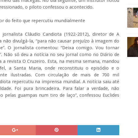
o meio das macegas. No dia seguinte, um instrutor notou
ressionado, o piloto confessou o acontecido.
tor do feito que repercutiu mundialmente
ornalista Cláudio Candiota (1922-2012), diretor de A
a não divulgá-la, “para não causar prejuízo à imagem do
e”. O jornalista comentou: “Deixa comigo. Vou tornar
 Não só deu a notícia no seu jornal como no Diário de
ara a revista O Cruzeiro. Esta, na mesma semana, mandou
el, a Santa Maria, onde reconstituiu o episódio e o
te ilustradas. Com circulação de mais de 700 mil
iota repercutiu na imprensa mundial. A notícia saiu até
ade. Foi pura brincadeira. Para falar a verdade, não
ho pelas guampas num tiro de laço”, confessou Euclides