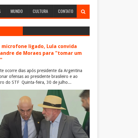
S
MUNDO
CULTURA
CONTATO
microfone ligado, Lula convida
xandre de Moraes para "tomar um
"
te ocorre dias após presidente da Argentina
ionar ofensas ao presidente brasileiro e ao
tro do STF Quinta-feira, 30 de julho...