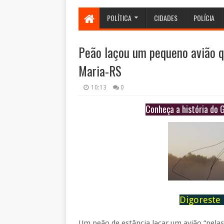
POLÍTICA
CIDADES
POLÍCIA
Peão laçou um pequeno avião 
Maria-RS
10:13
0
Conheça a história do 
Digoreste 
Um peão de estância laçar um avião “pelas