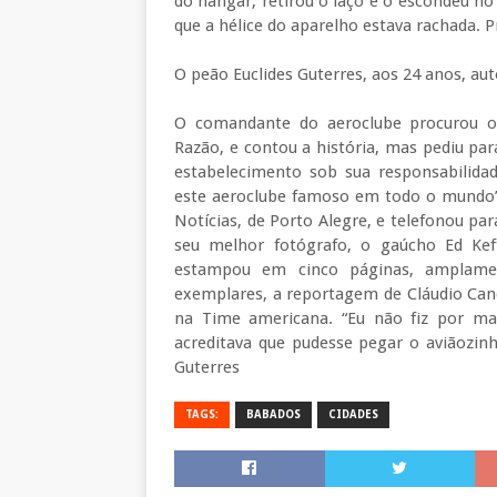
do hangar, retirou o laço e o escondeu n
que a hélice do aparelho estava rachada. P
O peão Euclides Guterres, aos 24 anos, au
O comandante do aeroclube procurou o j
Razão, e contou a história, mas pediu par
estabelecimento sob sua responsabilidad
este aeroclube famoso em todo o mundo”.
Notícias, de Porto Alegre, e telefonou p
seu melhor fotógrafo, o gaúcho Ed Keff
estampou em cinco páginas, amplamen
exemplares, a reportagem de Cláudio Cand
na Time americana. “Eu não fiz por mald
acreditava que pudesse pegar o aviãozin
Guterres
TAGS:
BABADOS
CIDADES