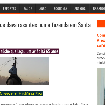
ESPORTES
SAÚDE
AGRO
ECONOMIA
ARTIGOS
BABADO
que dava rasantes numa fazenda em Santa
Com 
Ale
café
Gaúcho que laçou um avião há 65 anos.
Convi
direc
minis
News em História Real
 guampas”, em pleno ar, parece lenda, mas é fato. Isso