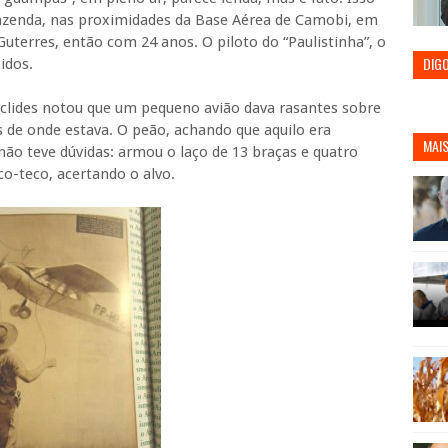
azenda, nas proximidades da Base Aérea de Camobi, em
Guterres, então com 24 anos. O piloto do “Paulistinha”, o
DIG
idos.
clides notou que um pequeno avião dava rasantes sobre
 de onde estava. O peão, achando que aquilo era
MAIS
não teve dúvidas: armou o laço de 13 braças e quatro
co-teco, acertando o alvo.