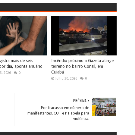
istra mais de seis
Incêndio próximo a Gazeta atinge
por dia, aponta anuário
terreno no bairro Consil, em
Cuiabá
3, 2026
0
Julho 30, 2026
0
PRÓXIMA
Por fracasso em número de
manifestantes, CUT e PT apela para
violência.