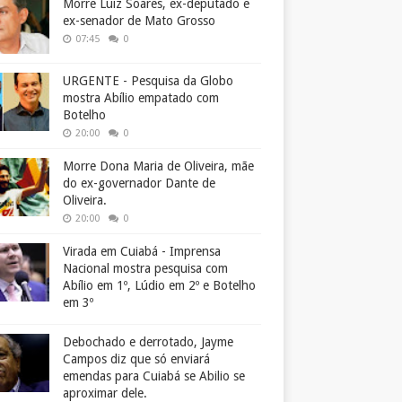
Morre Luiz Soares, ex-deputado e
ex-senador de Mato Grosso
07:45
0
URGENTE - Pesquisa da Globo
mostra Abílio empatado com
Botelho
20:00
0
Morre Dona Maria de Oliveira, mãe
do ex-governador Dante de
Oliveira.
20:00
0
Virada em Cuiabá - Imprensa
Nacional mostra pesquisa com
Abílio em 1º, Lúdio em 2º e Botelho
em 3º
Debochado e derrotado, Jayme
Campos diz que só enviará
emendas para Cuiabá se Abilio se
aproximar dele.