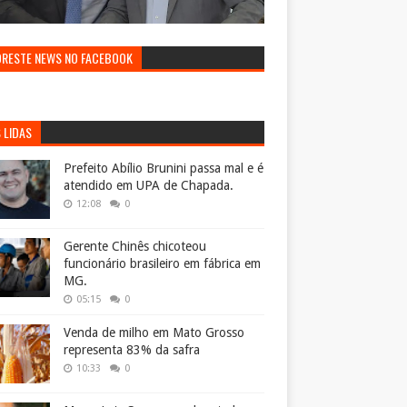
ORESTE NEWS NO FACEBOOK
 LIDAS
Prefeito Abílio Brunini passa mal e é
atendido em UPA de Chapada.
12:08
0
Gerente Chinês chicoteou
funcionário brasileiro em fábrica em
MG.
05:15
0
Venda de milho em Mato Grosso
representa 83% da safra
10:33
0