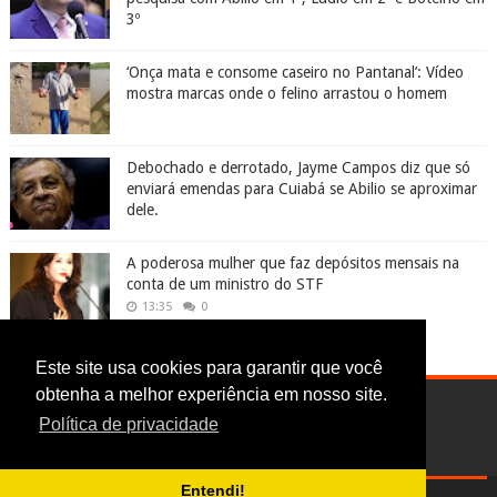
3º
‘Onça mata e consome caseiro no Pantanal’: Vídeo
mostra marcas onde o felino arrastou o homem
Debochado e derrotado, Jayme Campos diz que só
enviará emendas para Cuiabá se Abilio se aproximar
dele.
A poderosa mulher que faz depósitos mensais na
conta de um ministro do STF
13:35
0
Este site usa cookies para garantir que você
obtenha a melhor experiência em nosso site.
Política de privacidade
Entendi!