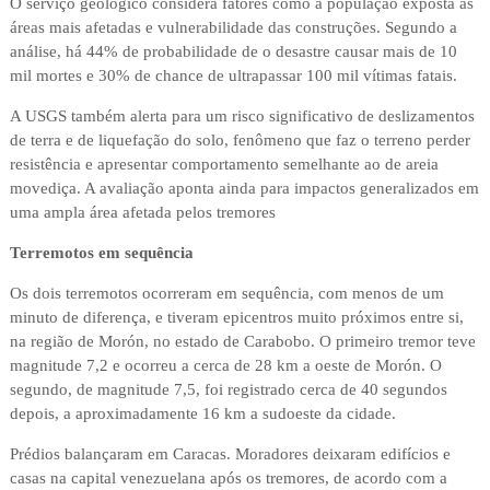
O serviço geológico considera fatores como a população exposta às
áreas mais afetadas e vulnerabilidade das construções. Segundo a
análise, há 44% de probabilidade de o desastre causar mais de 10
mil mortes e 30% de chance de ultrapassar 100 mil vítimas fatais.
A USGS também alerta para um risco significativo de deslizamentos
de terra e de liquefação do solo, fenômeno que faz o terreno perder
resistência e apresentar comportamento semelhante ao de areia
movediça. A avaliação aponta ainda para impactos generalizados em
uma ampla área afetada pelos tremores
Terremotos em sequência
Os dois terremotos ocorreram em sequência, com menos de um
minuto de diferença, e tiveram epicentros muito próximos entre si,
na região de Morón, no estado de Carabobo. O primeiro tremor teve
magnitude 7,2 e ocorreu a cerca de 28 km a oeste de Morón. O
segundo, de magnitude 7,5, foi registrado cerca de 40 segundos
depois, a aproximadamente 16 km a sudoeste da cidade.
Prédios balançaram em Caracas. Moradores deixaram edifícios e
casas na capital venezuelana após os tremores, de acordo com a