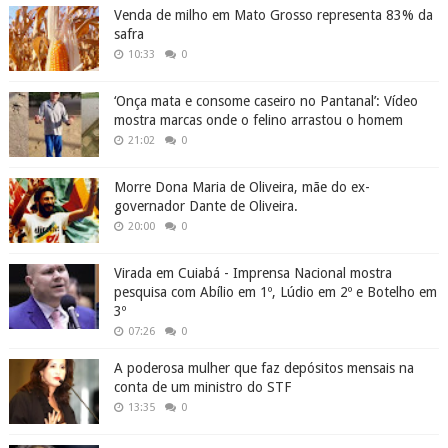
Venda de milho em Mato Grosso representa 83% da
safra
10:33
0
‘Onça mata e consome caseiro no Pantanal’: Vídeo
mostra marcas onde o felino arrastou o homem
21:02
0
Morre Dona Maria de Oliveira, mãe do ex-
governador Dante de Oliveira.
20:00
0
Virada em Cuiabá - Imprensa Nacional mostra
pesquisa com Abílio em 1º, Lúdio em 2º e Botelho em
3º
07:26
0
A poderosa mulher que faz depósitos mensais na
conta de um ministro do STF
13:35
0