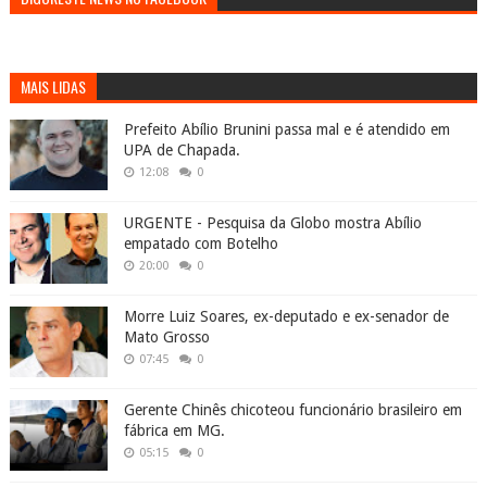
MAIS LIDAS
Prefeito Abílio Brunini passa mal e é atendido em
UPA de Chapada.
12:08
0
URGENTE - Pesquisa da Globo mostra Abílio
empatado com Botelho
20:00
0
Morre Luiz Soares, ex-deputado e ex-senador de
Mato Grosso
07:45
0
Gerente Chinês chicoteou funcionário brasileiro em
fábrica em MG.
05:15
0