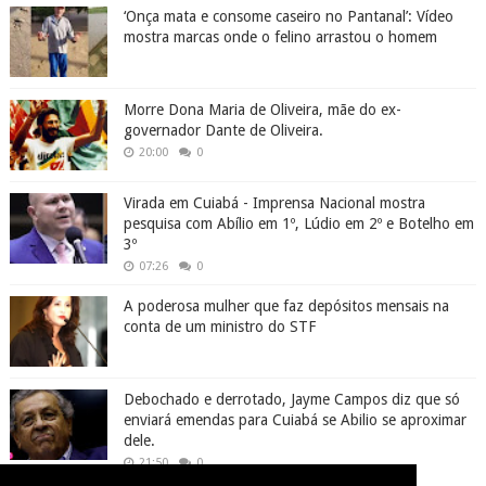
‘Onça mata e consome caseiro no Pantanal’: Vídeo
mostra marcas onde o felino arrastou o homem
Morre Dona Maria de Oliveira, mãe do ex-
governador Dante de Oliveira.
20:00
0
Virada em Cuiabá - Imprensa Nacional mostra
pesquisa com Abílio em 1º, Lúdio em 2º e Botelho em
3º
07:26
0
A poderosa mulher que faz depósitos mensais na
conta de um ministro do STF
Debochado e derrotado, Jayme Campos diz que só
enviará emendas para Cuiabá se Abilio se aproximar
dele.
21:50
0