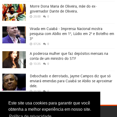
Morre Dona Maria de Oliveira, mãe do ex-
governador Dante de Oliveira.
20:00
0
Virada em Cuiabá - Imprensa Nacional mostra
pesquisa com Abílio em 1º, Lúdio em 2º e Botelho em
3º
07:26
0
A poderosa mulher que faz depósitos mensais na
conta de um ministro do STF
13:35
0
Debochado e derrotado, Jayme Campos diz que só
enviará emendas para Cuiabá se Abilio se aproximar
dele.
21:50
0
Este site usa cookies para garantir que você
obtenha a melhor experiência em nosso site.
Política de privacidade