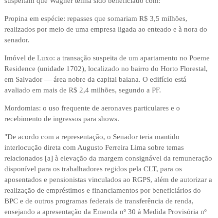
suspeitam que Wagner tenha sido beneficiado com:
Propina em espécie: repasses que somariam R$ 3,5 milhões,
realizados por meio de uma empresa ligada ao enteado e à nora do
senador.
Imóvel de Luxo: a transação suspeita de um apartamento no Poeme
Residence (unidade 1702), localizado no bairro do Horto Florestal,
em Salvador — área nobre da capital baiana. O edifício está
avaliado em mais de R$ 2,4 milhões, segundo a PF.
Mordomias: o uso frequente de aeronaves particulares e o
recebimento de ingressos para shows.
"De acordo com a representação, o Senador teria mantido
interlocução direta com Augusto Ferreira Lima sobre temas
relacionados [a] à elevação da margem consignável da remuneração
disponível para os trabalhadores regidos pela CLT, para os
aposentados e pensionistas vinculados ao RGPS, além de autorizar a
realização de empréstimos e financiamentos por beneficiários do
BPC e de outros programas federais de transferência de renda,
ensejando a apresentação da Emenda nº 30 à Medida Provisória nº