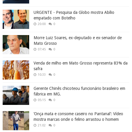
URGENTE - Pesquisa da Globo mostra Abílio
empatado com Botelho
20:00
0
Morre Luiz Soares, ex-deputado e ex-senador de
Mato Grosso
07:45
0
Venda de milho em Mato Grosso representa 83% da
safra
10:33
0
Gerente Chinês chicoteou funcionário brasileiro em
fábrica em MG.
05:15
0
‘Onça mata e consome caseiro no Pantanal’: Vídeo
mostra marcas onde o felino arrastou o homem
21:02
0