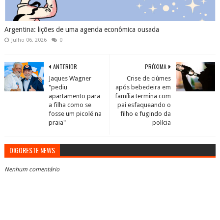
Argentina: lições de uma agenda econômica ousada
Julho 06, 2026
0
ANTERIOR
PRÓXIMA
Jaques Wagner
Crise de ciúmes
"pediu
após bebedeira em
apartamento para
família termina com
a filha como se
pai esfaqueando o
fosse um picolé na
filho e fugindo da
praia"
polícia
DIGORESTE NEWS
Nenhum comentário