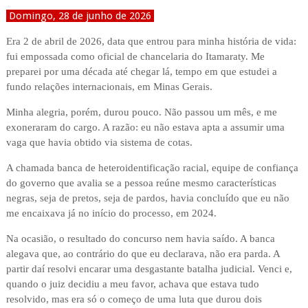
Domingo, 28 de junho de 2026
Era 2 de abril de 2026, data que entrou para minha história de vida:
fui empossada como oficial de chancelaria do Itamaraty. Me
preparei por uma década até chegar lá, tempo em que estudei a
fundo relações internacionais, em Minas Gerais.
Minha alegria, porém, durou pouco. Não passou um mês, e me
exoneraram do cargo. A razão: eu não estava apta a assumir uma
vaga que havia obtido via sistema de cotas.
A chamada banca de heteroidentificação racial, equipe de confiança
do governo que avalia se a pessoa reúne mesmo características
negras, seja de pretos, seja de pardos, havia concluído que eu não
me encaixava já no início do processo, em 2024.
Na ocasião, o resultado do concurso nem havia saído. A banca
alegava que, ao contrário do que eu declarava, não era parda. A
partir daí resolvi encarar uma desgastante batalha judicial. Venci e,
quando o juiz decidiu a meu favor, achava que estava tudo
resolvido, mas era só o começo de uma luta que durou dois