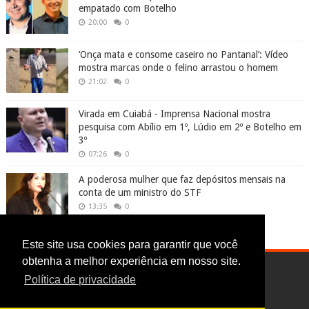
empatado com Botelho
20:00
0
‘Onça mata e consome caseiro no Pantanal’: Vídeo
mostra marcas onde o felino arrastou o homem
21:02
0
Virada em Cuiabá - Imprensa Nacional mostra
pesquisa com Abílio em 1º, Lúdio em 2º e Botelho em
3º
07:26
0
A poderosa mulher que faz depósitos mensais na
conta de um ministro do STF
13:35
0
Este site usa cookies para garantir que você
obtenha a melhor experiência em nosso site.
Política de privacidade