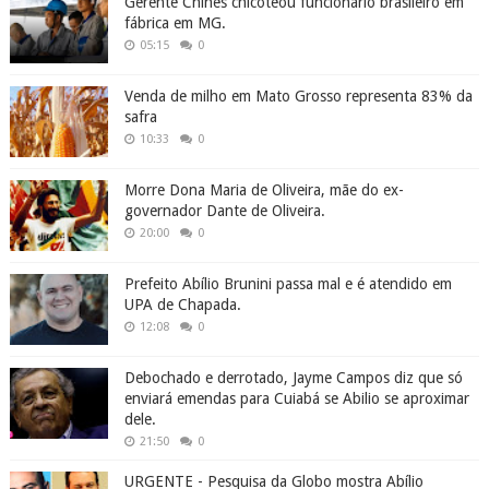
Gerente Chinês chicoteou funcionário brasileiro em
fábrica em MG.
05:15
0
Venda de milho em Mato Grosso representa 83% da
safra
10:33
0
Morre Dona Maria de Oliveira, mãe do ex-
governador Dante de Oliveira.
20:00
0
Prefeito Abílio Brunini passa mal e é atendido em
UPA de Chapada.
12:08
0
Debochado e derrotado, Jayme Campos diz que só
enviará emendas para Cuiabá se Abilio se aproximar
dele.
21:50
0
URGENTE - Pesquisa da Globo mostra Abílio