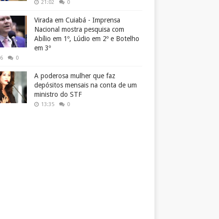
21:02
0
Virada em Cuiabá - Imprensa
Nacional mostra pesquisa com
Abílio em 1º, Lúdio em 2º e Botelho
em 3º
26
0
A poderosa mulher que faz
depósitos mensais na conta de um
ministro do STF
13:35
0