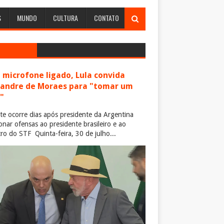
S
MUNDO
CULTURA
CONTATO
microfone ligado, Lula convida
xandre de Moraes para "tomar um
"
te ocorre dias após presidente da Argentina
ionar ofensas ao presidente brasileiro e ao
tro do STF Quinta-feira, 30 de julho...