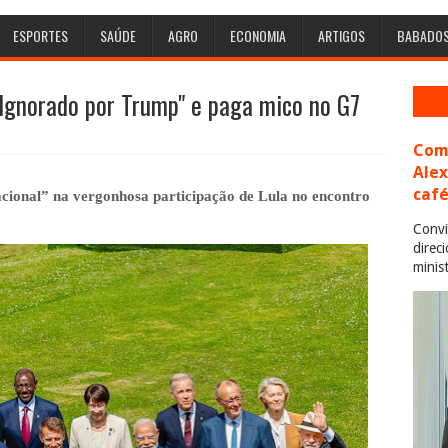
ESPORTES
SAÚDE
AGRO
ECONOMIA
ARTIGOS
BABADO
 "Ignorado por Trump" e paga mico no G7
Com 
Ale
café
acional” na vergonhosa participação de Lula no encontro
Convi
direc
minis