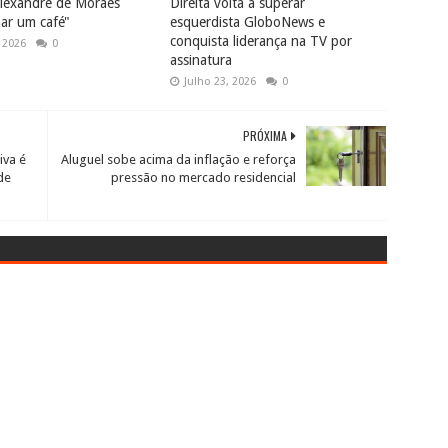
lexandre de Moraes
Direita volta a superar
ar um café"
esquerdista GloboNews e
conquista liderança na TV por
 2026
0
assinatura
Julho 23, 2026
0
PRÓXIMA
iva é
Aluguel sobe acima da inflação e reforça
de
pressão no mercado residencial