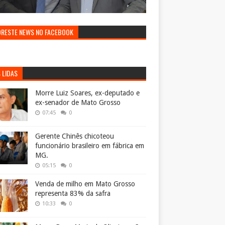
ORESTE NEWS NO FACEBOOK
 LIDAS
Morre Luiz Soares, ex-deputado e
ex-senador de Mato Grosso
07:45
0
Gerente Chinês chicoteou
funcionário brasileiro em fábrica em
MG.
05:15
0
Venda de milho em Mato Grosso
representa 83% da safra
10:33
0