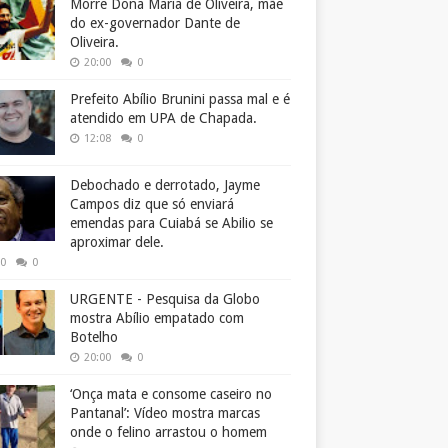
Morre Dona Maria de Oliveira, mãe
do ex-governador Dante de
Oliveira.
20:00
0
Prefeito Abílio Brunini passa mal e é
atendido em UPA de Chapada.
12:08
0
Debochado e derrotado, Jayme
Campos diz que só enviará
emendas para Cuiabá se Abilio se
aproximar dele.
50
0
URGENTE - Pesquisa da Globo
mostra Abílio empatado com
Botelho
20:00
0
‘Onça mata e consome caseiro no
Pantanal’: Vídeo mostra marcas
onde o felino arrastou o homem