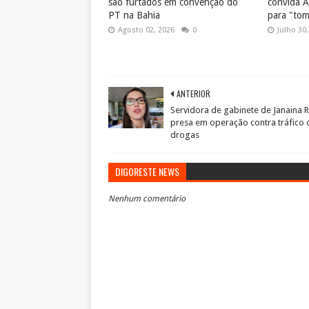
são furtados em convenção do
convida A
PT na Bahia
para "tom
Agosto 02, 2026
0
Julho 30,
ANTERIOR
Servidora de gabinete de Janaina R
presa em operação contra tráfico 
drogas
DIGORESTE NEWS
Nenhum comentário