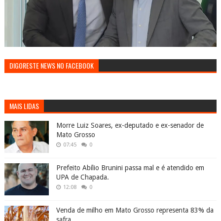
DIGORESTE NEWS NO FACEBOOK
MAIS LIDAS
Morre Luiz Soares, ex-deputado e ex-senador de
Mato Grosso
07:45
0
Prefeito Abílio Brunini passa mal e é atendido em
UPA de Chapada.
12:08
0
Venda de milho em Mato Grosso representa 83% da
safra