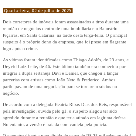
Quarta-feira, 02 de julho de 2025
Dois corretores de imóveis foram assassinados a tiros durante uma
reunião de negócios dentro de uma imobiliária em Balneário
Piçarras, em Santa Catarina, na tarde desta terça-feira. O principal
suspeito é o próprio dono da empresa, que foi preso em flagrante
logo após o crime.
As vítimas foram identificadas como Thiago Adolfo, de 29 anos, e
Deyvid Luiz Leite, de 46. Este último também era conhecido por
integrar a dupla sertaneja Davi e Daniel, que chegou a lançar
parcerias com artistas como João Neto & Frederico. Ambos
participavam de uma negociação para se tornarem sócios no
negócio.
De acordo com a delegada Beatriz Ribas Dias dos Reis, responsável
pela investigação, ouvida pelo g1, o suspeito alegou ter sido
agredido durante a reunião e que teria atirado em legítima defesa.
No entanto, a versão é tratada com cautela pela polícia.
O encontro discutia uma dívida de cerca de R$ 25 mil relacionada à