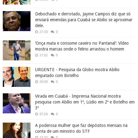
Debochado e derrotado, Jayme Campos diz que só
enviará emendas para Cuiabá se Abilio se aproximar
dele.
21:50
0
‘Onça mata e consome caseiro no Pantanal’: Vídeo
mostra marcas onde o felino arrastou o homem
21:02
0
URGENTE - Pesquisa da Globo mostra Abílio
empatado com Botelho
20:00
0
Virada em Cuiabá - Imprensa Nacional mostra
pesquisa com Abílio em 1º, Lúdio em 2º e Botelho em
3º
07:26
0
A poderosa mulher que faz depósitos mensais na
conta de um ministro do STF
13:35
0