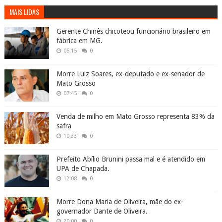
MAIS LIDAS
Gerente Chinês chicoteou funcionário brasileiro em
fábrica em MG.
05:15
0
Morre Luiz Soares, ex-deputado e ex-senador de
Mato Grosso
07:45
0
Venda de milho em Mato Grosso representa 83% da
safra
10:33
0
Prefeito Abílio Brunini passa mal e é atendido em
UPA de Chapada.
12:08
0
Morre Dona Maria de Oliveira, mãe do ex-
governador Dante de Oliveira.
20:00
0