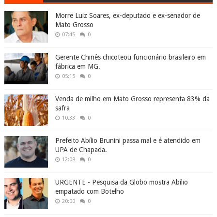
Morre Luiz Soares, ex-deputado e ex-senador de
Mato Grosso
07:45
0
Gerente Chinês chicoteou funcionário brasileiro em
fábrica em MG.
05:15
0
Venda de milho em Mato Grosso representa 83% da
safra
10:33
0
Prefeito Abílio Brunini passa mal e é atendido em
UPA de Chapada.
12:08
0
URGENTE - Pesquisa da Globo mostra Abílio
empatado com Botelho
20:00
0