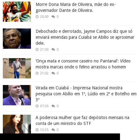
Morre Dona Maria de Oliveira, mãe do ex-
governador Dante de Oliveira.
20:00
0
Debochado e derrotado, Jayme Campos diz que só
enviará emendas para Cuiabá se Abilio se aproximar
dele.
21:50
0
‘Onça mata e consome caseiro no Pantanal’: Vídeo
mostra marcas onde o felino arrastou o homem
21:02
0
Virada em Cuiabá - Imprensa Nacional mostra
pesquisa com Abílio em 1º, Lúdio em 2º e Botelho em
3º
07:26
0
A poderosa mulher que faz depósitos mensais na
conta de um ministro do STF
13:35
0