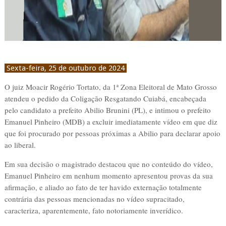
Sexta-feira, 25 de outubro de 2024
O juiz Moacir Rogério Tortato, da 1ª Zona Eleitoral de Mato Grosso
atendeu o pedido da Coligação Resgatando Cuiabá, encabeçada
pelo candidato a prefeito Abilio Brunini (PL), e intimou o prefeito
Emanuel Pinheiro (MDB) a excluir imediatamente vídeo em que diz
que foi procurado por pessoas próximas a Abilio para declarar apoio
ao liberal.
Em sua decisão o magistrado destacou que no conteúdo do vídeo,
Emanuel Pinheiro em nenhum momento apresentou provas da sua
afirmação, e aliado ao fato de ter havido externação totalmente
contrária das pessoas mencionadas no vídeo supracitado,
caracteriza, aparentemente, fato notoriamente inverídico.