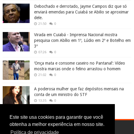
Debochado e derrotado, Jayme Campos diz que só
enviará emendas para Cuiabá se Abilio se aproximar
dele.
21:50
0
Virada em Cuiabá - Imprensa Nacional mostra
pesquisa com Abílio em 1º, Lúdio em 2º e Botelho em
3º
07:26
0
‘Onça mata e consome caseiro no Pantanal’: Vídeo
mostra marcas onde o felino arrastou o homem
21:02
0
A poderosa mulher que faz depósitos mensais na
conta de um ministro do STF
13:35
0
Este site usa cookies para garantir que você
obtenha a melhor experiência em nosso site.
Política de privacidade