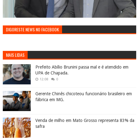
DIGORESTE NEWS NO FACEBOOK
MAIS LIDAS
Prefeito Abílio Brunini passa mal e é atendido em
UPA de Chapada.
12:08
0
Gerente Chinês chicoteou funcionário brasileiro em
fábrica em MG.
Venda de milho em Mato Grosso representa 83% da
safra