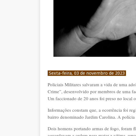
Sexta-feira, 03 de novembro de 2023
Policiais Militares salvaram a vida de uma ad
Crime”, desenvolvido por membros de uma fac
Um faccionado de 20 anos foi preso no local 
Informações constam que, a ocorrência foi regi
bairro denominado Jardim Carolina. A polícia
Dois homens portando armas de fogo, foram fl
aguardavam a ordem para matar a vítima, uma 