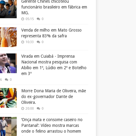
Gerente Chinês chicoteou
funcionário brasileiro em fábrica em
MG.
05:15
0
Venda de milho em Mato Grosso
representa 83% da safra
10:33
0
Virada em Cuiabá - Imprensa
Nacional mostra pesquisa com
Abílio em 1º, Lúdio em 2º e Botelho
em 3º
26
0
Morre Dona Maria de Oliveira, mãe
do ex-governador Dante de
Oliveira.
20:00
0
‘Onça mata e consome caseiro no
Pantanal’: Vídeo mostra marcas
onde o felino arrastou o homem