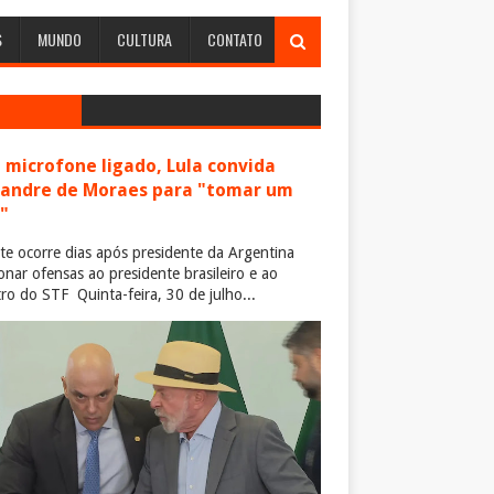
S
MUNDO
CULTURA
CONTATO
microfone ligado, Lula convida
xandre de Moraes para "tomar um
"
te ocorre dias após presidente da Argentina
ionar ofensas ao presidente brasileiro e ao
tro do STF Quinta-feira, 30 de julho...