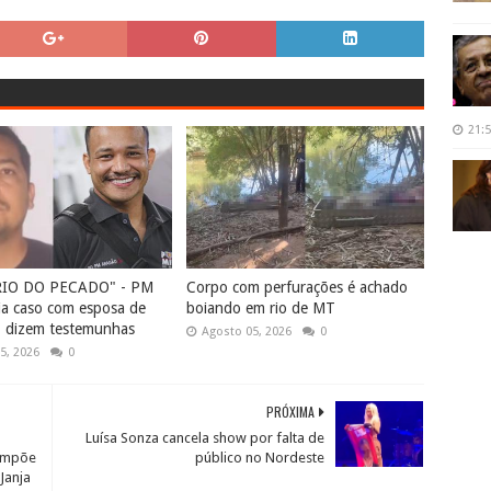
21:
RIO DO PECADO" - PM
Corpo com perfurações é achado
ia caso com esposa de
boiando em rio de MT
, dizem testemunhas
Agosto 05, 2026
0
5, 2026
0
PRÓXIMA
Luísa Sonza cancela show por falta de
 impõe
público no Nordeste
Janja