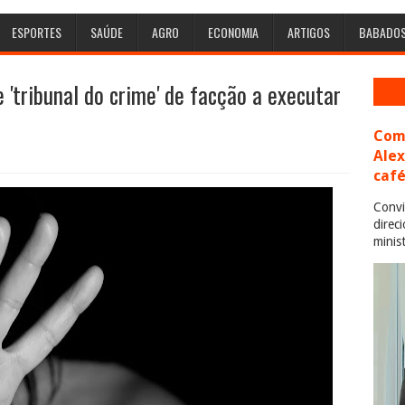
ESPORTES
SAÚDE
AGRO
ECONOMIA
ARTIGOS
BABADO
 'tribunal do crime' de facção a executar
Com 
Ale
café
Convi
direc
minis