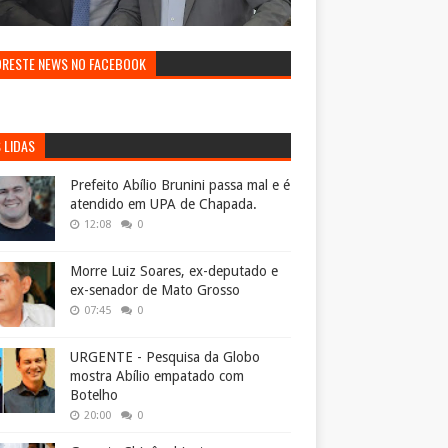
ORESTE NEWS NO FACEBOOK
 LIDAS
Prefeito Abílio Brunini passa mal e é
atendido em UPA de Chapada.
12:08
0
Morre Luiz Soares, ex-deputado e
ex-senador de Mato Grosso
07:45
0
URGENTE - Pesquisa da Globo
mostra Abílio empatado com
Botelho
20:00
0