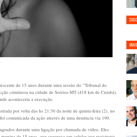
DIG
MAIS
olescente de 15 anos durante uma sessão do “Tribunal do
ção criminosa na cidade de Sorriso-MT (418 km de Cuiabá).
onde aconteceria a execução.
strada por volta das hs 21:30 d
a noite de quinta-feira (2),
no
 foi comunicada da ação através de uma denúncia via 190.
agrados durante uma ligação por chamada de vídeo. Eles
menina de 15 anos, que segurava um celular que registraria