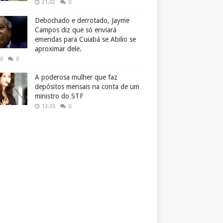
21:02
0
Debochado e derrotado, Jayme
Campos diz que só enviará
emendas para Cuiabá se Abilio se
aproximar dele.
50
0
A poderosa mulher que faz
depósitos mensais na conta de um
ministro do STF
13:35
0