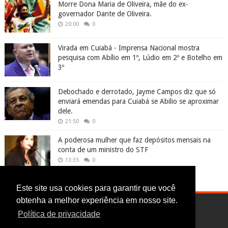
Morre Dona Maria de Oliveira, mãe do ex-
governador Dante de Oliveira.
20:00
0
Virada em Cuiabá - Imprensa Nacional mostra
pesquisa com Abílio em 1º, Lúdio em 2º e Botelho em
3º
Debochado e derrotado, Jayme Campos diz que só
enviará emendas para Cuiabá se Abilio se aproximar
dele.
21:50
0
A poderosa mulher que faz depósitos mensais na
conta de um ministro do STF
13:35
0
Este site usa cookies para garantir que você
obtenha a melhor experiência em nosso site.
Política de privacidade