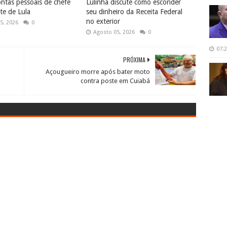
ntas pessoais de chefe
Lulinha discute como esconder
te de Lula
seu dinheiro da Receita Federal
no exterior
5, 2026
0
Agosto 05, 2026
0
07:
PRÓXIMA
Açougueiro morre após bater moto
contra poste em Cuiabá