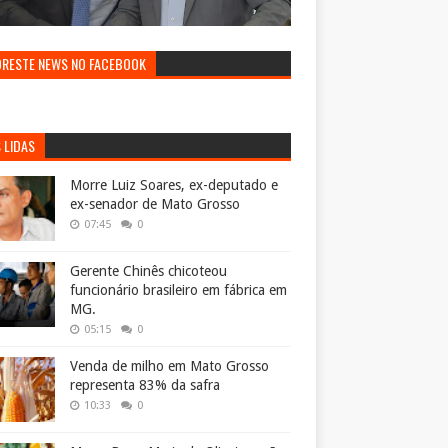
ORESTE NEWS NO FACEBOOK
 LIDAS
Morre Luiz Soares, ex-deputado e
ex-senador de Mato Grosso
07:45
0
Gerente Chinês chicoteou
funcionário brasileiro em fábrica em
MG.
05:15
0
Venda de milho em Mato Grosso
representa 83% da safra
10:33
0