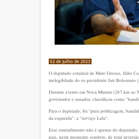
02 de Julho de 2023
O deputado estadual de Mato Grosso, Júlio Ca
inelegibilade do ex-presidente Jair Bolsonaro (P
Durante evento em Nova Mutum (267 km ao Nort
governador e senador, classificou como "band
Para o deputado, foi "pura politicagem, band
da esquerda", a "serviço Lula".
Esse entendimento não é apenas do deputado, 
país, neste momento sombrio, de total invers