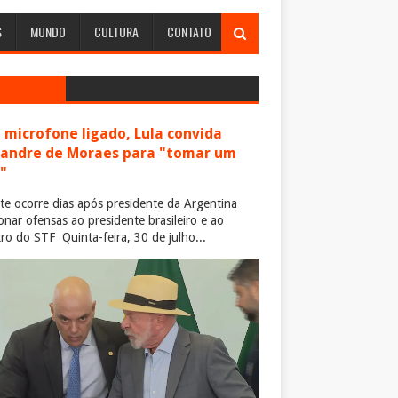
S
MUNDO
CULTURA
CONTATO
microfone ligado, Lula convida
xandre de Moraes para "tomar um
"
te ocorre dias após presidente da Argentina
ionar ofensas ao presidente brasileiro e ao
tro do STF Quinta-feira, 30 de julho...