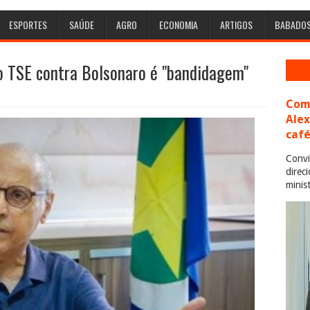
ESPORTES
SAÚDE
AGRO
ECONOMIA
ARTIGOS
BABADO
do TSE contra Bolsonaro é "bandidagem"
Com 
Ale
café
Convi
direc
minis