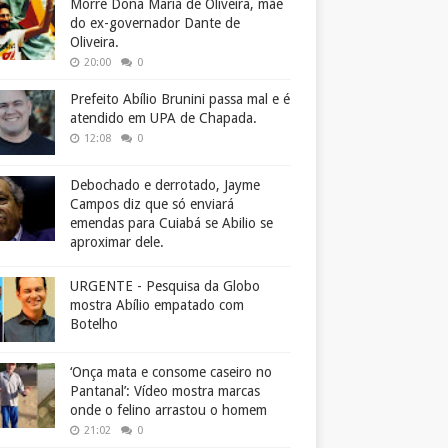
Morre Dona Maria de Oliveira, mãe
do ex-governador Dante de
Oliveira.
20:00
0
Prefeito Abílio Brunini passa mal e é
atendido em UPA de Chapada.
12:08
0
Debochado e derrotado, Jayme
Campos diz que só enviará
emendas para Cuiabá se Abilio se
aproximar dele.
URGENTE - Pesquisa da Globo
mostra Abílio empatado com
Botelho
‘Onça mata e consome caseiro no
Pantanal’: Vídeo mostra marcas
onde o felino arrastou o homem
21:02
0