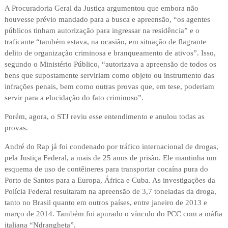
A Procuradoria Geral da Justiça argumentou que embora não
houvesse prévio mandado para a busca e apreensão, “os agentes
públicos tinham autorização para ingressar na residência” e o
traficante “também estava, na ocasião, em situação de flagrante
delito de organização criminosa e branqueamento de ativos”. Isso,
segundo o Ministério Público, “autorizava a apreensão de todos os
bens que supostamente serviriam como objeto ou instrumento das
infrações penais, bem como outras provas que, em tese, poderiam
servir para a elucidação do fato criminoso”.
Porém, agora, o STJ reviu esse entendimento e anulou todas as
provas.
André do Rap já foi condenado por tráfico internacional de drogas,
pela Justiça Federal, a mais de 25 anos de prisão. Ele mantinha um
esquema de uso de contêineres para transportar cocaína pura do
Porto de Santos para a Europa, África e Cuba. As investigações da
Polícia Federal resultaram na apreensão de 3,7 toneladas da droga,
tanto no Brasil quanto em outros países, entre janeiro de 2013 e
março de 2014. Também foi apurado o vínculo do PCC com a máfia
italiana “Ndrangheta”.