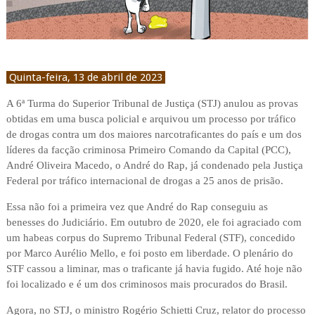
Quinta-feira, 13 de abril de 2023
A 6ª Turma do Superior Tribunal de Justiça (STJ) anulou as provas
obtidas em uma busca policial e arquivou um processo por tráfico
de drogas contra um dos maiores narcotraficantes do país e um dos
líderes da facção criminosa Primeiro Comando da Capital (PCC),
André Oliveira Macedo, o André do Rap, já condenado pela Justiça
Federal por tráfico internacional de drogas a 25 anos de prisão.
Essa não foi a primeira vez que André do Rap conseguiu as
benesses do Judiciário. Em outubro de 2020, ele foi agraciado com
um habeas corpus do Supremo Tribunal Federal (STF), concedido
por Marco Aurélio Mello, e foi posto em liberdade. O plenário do
STF cassou a liminar, mas o traficante já havia fugido. Até hoje não
foi localizado e é um dos criminosos mais procurados do Brasil.
Agora, no STJ, o ministro Rogério Schietti Cruz, relator do processo