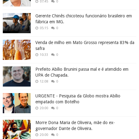
07:45
0
Gerente Chinês chicoteou funcionário brasileiro em
fábrica em MG.
05:15
0
Venda de milho em Mato Grosso representa 83% da
safra
10:33
0
Prefeito Abílio Brunini passa mal e é atendido em
UPA de Chapada.
12:08
0
URGENTE - Pesquisa da Globo mostra Abílio
empatado com Botelho
20:00
0
Morre Dona Maria de Oliveira, mãe do ex-
governador Dante de Oliveira.
20:00
0