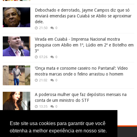
Debochado e derrotado, Jayme Campos diz que só
enviará emendas para Cuiabá se Abilio se aproximar
dele.
21:50
0
Virada em Cuiabá - Imprensa Nacional mostra
pesquisa com Abílio em 1º, Lúdio em 2º e Botelho em
3º
07:26
0
‘Onça mata e consome caseiro no Pantanal’: Vídeo
mostra marcas onde o felino arrastou o homem
21:02
0
A poderosa mulher que faz depósitos mensais na
conta de um ministro do STF
13:35
0
Este site usa cookies para garantir que você
obtenha a melhor experiência em nosso site.