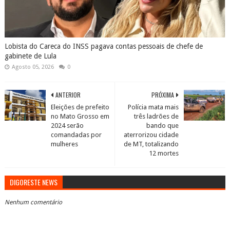
Lobista do Careca do INSS pagava contas pessoais de chefe de
gabinete de Lula
Agosto 05, 2026
0
ANTERIOR
PRÓXIMA
Eleições de prefeito
Polícia mata mais
no Mato Grosso em
três ladrões de
2024 serão
bando que
comandadas por
aterrorizou cidade
mulheres
de MT, totalizando
12 mortes
DIGORESTE NEWS
Nenhum comentário