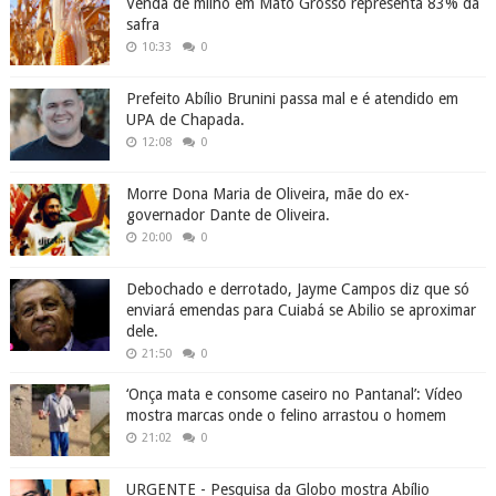
Venda de milho em Mato Grosso representa 83% da
safra
10:33
0
Prefeito Abílio Brunini passa mal e é atendido em
UPA de Chapada.
12:08
0
Morre Dona Maria de Oliveira, mãe do ex-
governador Dante de Oliveira.
20:00
0
Debochado e derrotado, Jayme Campos diz que só
enviará emendas para Cuiabá se Abilio se aproximar
dele.
21:50
0
‘Onça mata e consome caseiro no Pantanal’: Vídeo
mostra marcas onde o felino arrastou o homem
21:02
0
URGENTE - Pesquisa da Globo mostra Abílio