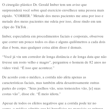
O cirurgião plástico Dr. Gerald Imber tem um aviso que
surpreenderá você sobre qual exercício envelhece uma pessoa mais
rápido. "CORRER." Metade dos meus pacientes me ama por isso e
metade dos meus pacientes me odeia por isso, disse rindo em um
clipe do TikTok .
Imber, especialista em procedimentos faciais e corporais, observou
que correr um pouco todos os dias e alguns quilômetros a cada dois
dias é bom, mas qualquer coisa além disso é demais.
“Você já viu um corredor de longa distância e de longa data que não
tivesse um rosto velho e magro”, perguntou o homem de 82 anos no
vídeo viral. “É isso que acontece.”
De acordo com o médico, a corrida não afeta apenas as
características faciais, mas também afeta desastrosamente outras
partes do corpo. “Seus joelhos vão, seus tornozelos vão, [e] suas
costas vão”, disse ele. “É meio idiota.”
Apesar de todos os efeitos negativos que a corrida pode ter no
corpo, o médico admitiu que há benefícios no exercício ao reiterar