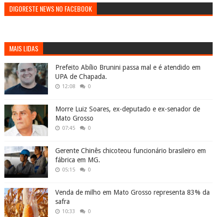
DIGORESTE NEWS NO FACEBOOK
MAIS LIDAS
Prefeito Abílio Brunini passa mal e é atendido em
UPA de Chapada.
12:08
0
Morre Luiz Soares, ex-deputado e ex-senador de
Mato Grosso
07:45
0
Gerente Chinês chicoteou funcionário brasileiro em
fábrica em MG.
05:15
0
Venda de milho em Mato Grosso representa 83% da
safra
10:33
0