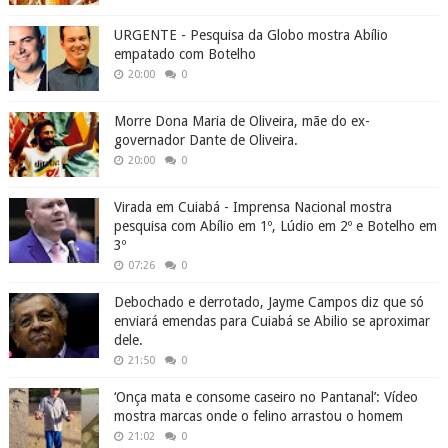
URGENTE - Pesquisa da Globo mostra Abílio
empatado com Botelho
20:00
0
Morre Dona Maria de Oliveira, mãe do ex-
governador Dante de Oliveira.
20:00
0
Virada em Cuiabá - Imprensa Nacional mostra
pesquisa com Abílio em 1º, Lúdio em 2º e Botelho em
3º
07:26
0
Debochado e derrotado, Jayme Campos diz que só
enviará emendas para Cuiabá se Abilio se aproximar
dele.
21:50
0
‘Onça mata e consome caseiro no Pantanal’: Vídeo
mostra marcas onde o felino arrastou o homem
21:02
0