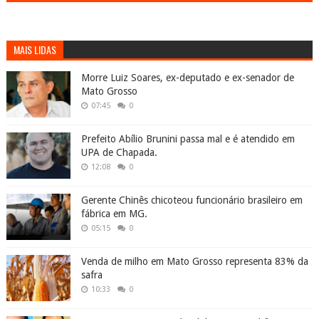
MAIS LIDAS
Morre Luiz Soares, ex-deputado e ex-senador de
Mato Grosso
07:45
0
Prefeito Abílio Brunini passa mal e é atendido em
UPA de Chapada.
12:08
0
Gerente Chinês chicoteou funcionário brasileiro em
fábrica em MG.
05:15
0
Venda de milho em Mato Grosso representa 83% da
safra
10:33
0