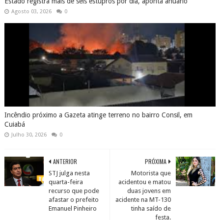
Estado registra mais de seis estupros por dia, aponta anuário
Agosto 03, 2026
0
Incêndio próximo a Gazeta atinge terreno no bairro Consil, em
Cuiabá
Julho 30, 2026
0
ANTERIOR
PRÓXIMA
STJ julga nesta
Motorista que
quarta-feira
acidentou e matou
recurso que pode
duas jovens em
afastar o prefeito
acidente na MT-130
Emanuel Pinheiro
tinha saído de
festa.