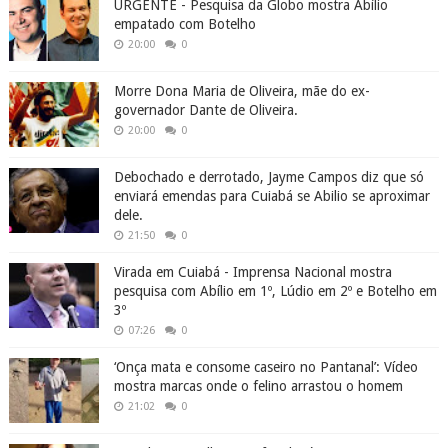
URGENTE - Pesquisa da Globo mostra Abílio
empatado com Botelho
20:00
0
Morre Dona Maria de Oliveira, mãe do ex-
governador Dante de Oliveira.
20:00
0
Debochado e derrotado, Jayme Campos diz que só
enviará emendas para Cuiabá se Abilio se aproximar
dele.
21:50
0
Virada em Cuiabá - Imprensa Nacional mostra
pesquisa com Abílio em 1º, Lúdio em 2º e Botelho em
3º
07:26
0
‘Onça mata e consome caseiro no Pantanal’: Vídeo
mostra marcas onde o felino arrastou o homem
21:02
0