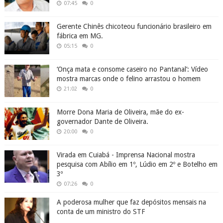
07:45
0
Gerente Chinês chicoteou funcionário brasileiro em
fábrica em MG.
05:15
0
‘Onça mata e consome caseiro no Pantanal’: Vídeo
mostra marcas onde o felino arrastou o homem
21:02
0
Morre Dona Maria de Oliveira, mãe do ex-
governador Dante de Oliveira.
20:00
0
Virada em Cuiabá - Imprensa Nacional mostra
pesquisa com Abílio em 1º, Lúdio em 2º e Botelho em
3º
07:26
0
A poderosa mulher que faz depósitos mensais na
conta de um ministro do STF