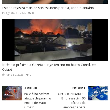
Estado registra mais de seis estupros por dia, aponta anuário
Agosto 03, 2026
0
Incêndio próximo a Gazeta atinge terreno no bairro Consil, em
Cuiabá
Julho 30, 2026
0
ANTERIOR
PRÓXIMA
Pai e filho sofrem
OPORTUNIDADES -
ataque de piranhas
Empresas têm 90
em rio de Mato
ofertas de
Grosso
empregos para