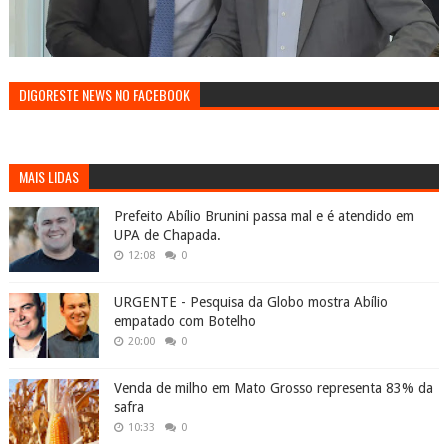
DIGORESTE NEWS NO FACEBOOK
MAIS LIDAS
Prefeito Abílio Brunini passa mal e é atendido em
UPA de Chapada.
12:08
0
URGENTE - Pesquisa da Globo mostra Abílio
empatado com Botelho
20:00
0
Venda de milho em Mato Grosso representa 83% da
safra
10:33
0