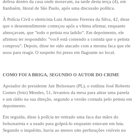
defesa dentro da casa onde moravam, na tarde desta terça (4), em
Itanhaém, litoral de São Paulo, após uma discussão política.
À Polícia Civil o eletricista Luiz Antonio Ferreira da Silva, 42, disse
que o desentendimento começou após a vítima afirmar, enquanto
almoçavam, que "todo o petista era ladrão". Em depoimento, ele
afirmou ter respondido: "você está comendo a comida que o petista
comprou". Depois, disse ter sido atacado com a mesma faca que ele
usou para reagir. O suspeito foi preso em flagrante no local.
COMO FOI A BRIGA, SEGUNDO O AUTOR DO CRIME
Apoiador do presidente Jair Bolsonaro (PL), o estilista José Roberto
Gomes (foto) Mendes, 51, levantou da mesa para atirar uma panela
e um rádio na sua direção, segundo a versão contada pelo petista em
depoimento.
Em seguida, disse à polícia ter retirado uma faca das mãos do
bolsonarista e a usado para golpeá-lo enquanto estavam em luta.
Segundo o inquérito, havia ao menos oito perfurações visíveis no