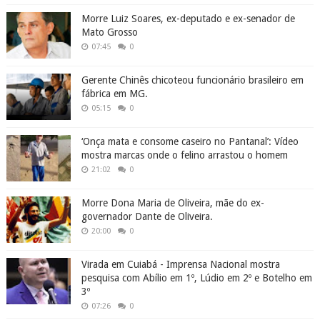
Morre Luiz Soares, ex-deputado e ex-senador de
Mato Grosso
07:45
0
Gerente Chinês chicoteou funcionário brasileiro em
fábrica em MG.
05:15
0
‘Onça mata e consome caseiro no Pantanal’: Vídeo
mostra marcas onde o felino arrastou o homem
21:02
0
Morre Dona Maria de Oliveira, mãe do ex-
governador Dante de Oliveira.
20:00
0
Virada em Cuiabá - Imprensa Nacional mostra
pesquisa com Abílio em 1º, Lúdio em 2º e Botelho em
3º
07:26
0