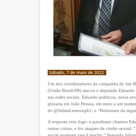
Sábado, 7 de maio de 2022
Um dos coordenadores da campanha de Jair B
(União Brasil-PB) atacou o deputado Eduardo 
nas redes sociais. Eduardo publicou, nessa se
pizzaria em João Pessoa, em meio a um numeros
do @JulianLemosopb1, o “Bolsonaro da segura
A resposta veio logo: o paraibano chamou Edu
outras coisas, e fez ataques de cunho sexual.
social qualquer rato é macho.” Segundo Julian