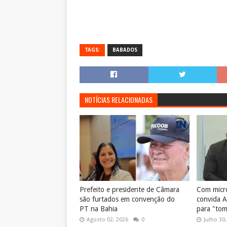
TAGS:
BABADOS
NOTÍCIAS RELACIONADAS
Prefeito e presidente de Câmara
Com micro
são furtados em convenção do
convida A
PT na Bahia
para "tom
Agosto 02, 2026
0
Julho 30,