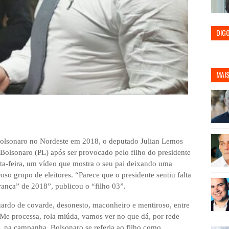
DIG
MAIS
olsonaro no Nordeste em 2018, o deputado Julian Lemos
Bolsonaro (PL) após ser provocado pelo filho do presidente
xta-feira, um vídeo que mostra o seu pai deixando uma
o grupo de eleitores. “Parece que o presidente sentiu falta
nça” de 2018”, publicou o “filho 03”.
ardo de covarde, desonesto, maconheiro e mentiroso, entre
 “Me processa, rola miúda, vamos ver no que dá, por rede
, na campanha, Bolsonaro se referia ao filho como