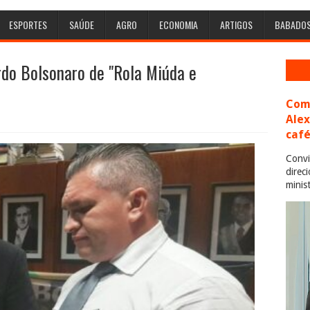
ESPORTES
SAÚDE
AGRO
ECONOMIA
ARTIGOS
BABADO
do Bolsonaro de "Rola Miúda e
Com 
Ale
café
Convi
direc
minis