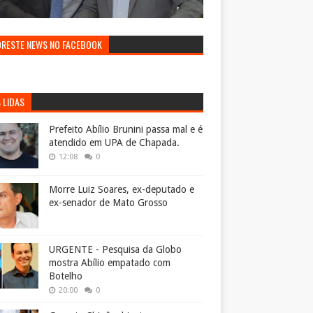
ORESTE NEWS NO FACEBOOK
 LIDAS
Prefeito Abílio Brunini passa mal e é
atendido em UPA de Chapada.
12:08
0
Morre Luiz Soares, ex-deputado e
ex-senador de Mato Grosso
URGENTE - Pesquisa da Globo
mostra Abílio empatado com
Botelho
20:00
0