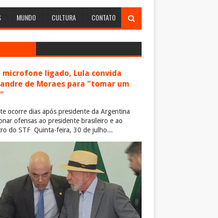
S
MUNDO
CULTURA
CONTATO
microfone ligado, Lula convida
xandre de Moraes para "tomar um
"
te ocorre dias após presidente da Argentina
ionar ofensas ao presidente brasileiro e ao
tro do STF Quinta-feira, 30 de julho...