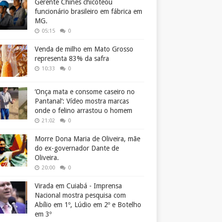
Gerente Chinês chicoteou
funcionário brasileiro em fábrica em
MG.
05:15
0
Venda de milho em Mato Grosso
representa 83% da safra
10:33
0
‘Onça mata e consome caseiro no
Pantanal’: Vídeo mostra marcas
onde o felino arrastou o homem
21:02
0
Morre Dona Maria de Oliveira, mãe
do ex-governador Dante de
Oliveira.
20:00
0
Virada em Cuiabá - Imprensa
Nacional mostra pesquisa com
Abílio em 1º, Lúdio em 2º e Botelho
em 3º