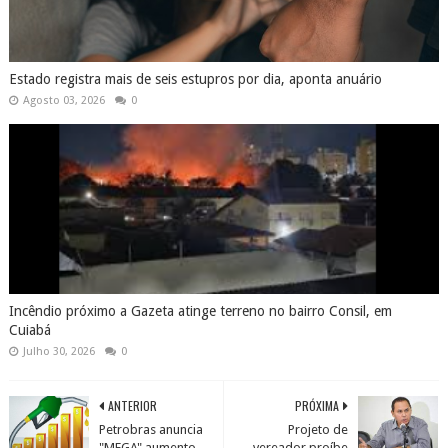
Estado registra mais de seis estupros por dia, aponta anuário
Agosto 03, 2026
0
Incêndio próximo a Gazeta atinge terreno no bairro Consil, em
Cuiabá
Julho 30, 2026
0
ANTERIOR
PRÓXIMA
Petrobras anuncia
Projeto de
"MEGA" aumento
vereador proíbe