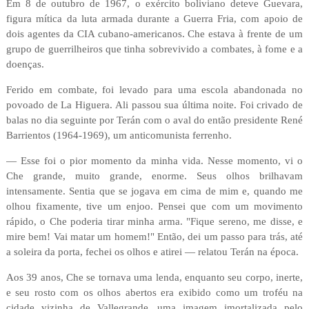
Em 8 de outubro de 1967, o exército boliviano deteve Guevara,
figura mítica da luta armada durante a Guerra Fria, com apoio de
dois agentes da CIA cubano-americanos. Che estava à frente de um
grupo de guerrilheiros que tinha sobrevivido a combates, à fome e a
doenças.
Ferido em combate, foi levado para uma escola abandonada no
povoado de La Higuera. Ali passou sua última noite. Foi crivado de
balas no dia seguinte por Terán com o aval do então presidente René
Barrientos (1964-1969), um anticomunista ferrenho.
— Esse foi o pior momento da minha vida. Nesse momento, vi o
Che grande, muito grande, enorme. Seus olhos brilhavam
intensamente. Sentia que se jogava em cima de mim e, quando me
olhou fixamente, tive um enjoo. Pensei que com um movimento
rápido, o Che poderia tirar minha arma. "Fique sereno, me disse, e
mire bem! Vai matar um homem!" Então, dei um passo para trás, até
a soleira da porta, fechei os olhos e atirei — relatou Terán na época.
Aos 39 anos, Che se tornava uma lenda, enquanto seu corpo, inerte,
e seu rosto com os olhos abertos era exibido como um troféu na
cidade vizinha de Vallegrande, uma imagem imortalizada pelo