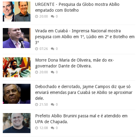
URGENTE - Pesquisa da Globo mostra Abílio
empatado com Botelho
20:00
0
Virada em Cuiabá - Imprensa Nacional mostra
pesquisa com Abílio em 1º, Lúdio em 2º e Botelho em
3º
07:26
0
Morre Dona Maria de Oliveira, mãe do ex-
governador Dante de Oliveira.
20:00
0
Debochado e derrotado, Jayme Campos diz que só
enviará emendas para Cuiabá se Abilio se aproximar
dele.
21:50
0
Prefeito Abílio Brunini passa mal e é atendido em
UPA de Chapada.
12:08
0