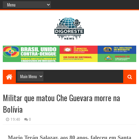
Militar que matou Che Guevara morre na
Bolívia
19:40
0
Mario Terán Salazar, aos 80 anos, faleceu em Santa