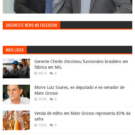
DIGORESTE NEWS NO FACEBOOK
MAIS LIDAS
Gerente Chinês chicoteou funcionário brasileiro em
fábrica em MG.
05:15
0
Morre Luiz Soares, ex-deputado e ex-senador de
Mato Grosso
07:45
0
Venda de milho em Mato Grosso representa 83% da
safra
10:33
0