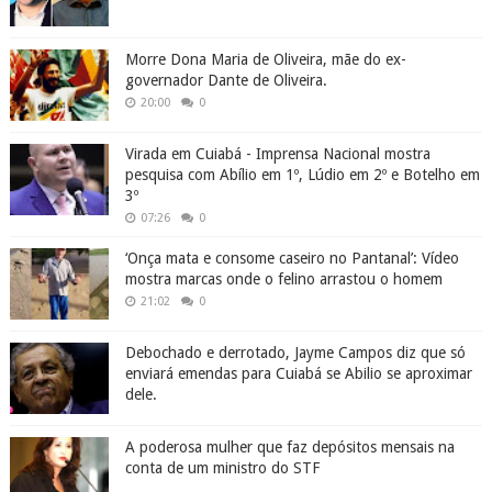
Morre Dona Maria de Oliveira, mãe do ex-
governador Dante de Oliveira.
20:00
0
Virada em Cuiabá - Imprensa Nacional mostra
pesquisa com Abílio em 1º, Lúdio em 2º e Botelho em
3º
07:26
0
‘Onça mata e consome caseiro no Pantanal’: Vídeo
mostra marcas onde o felino arrastou o homem
21:02
0
Debochado e derrotado, Jayme Campos diz que só
enviará emendas para Cuiabá se Abilio se aproximar
dele.
A poderosa mulher que faz depósitos mensais na
conta de um ministro do STF