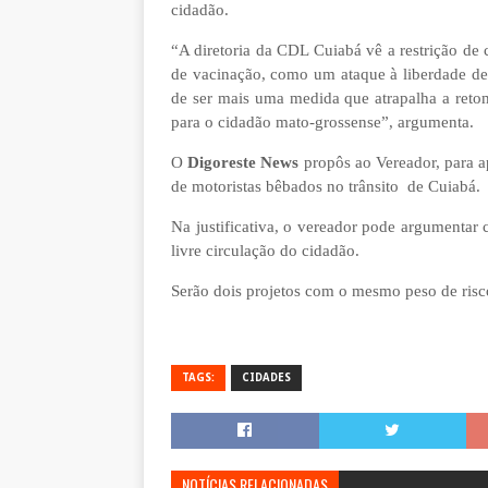
cidadão.
“A diretoria da CDL Cuiabá vê a restrição de 
de vacinação, como um ataque à liberdade de e
de ser mais uma medida que atrapalha a ret
para o cidadão mato-grossense”, argumenta.
O
Digoreste News
propôs ao Vereador, para ap
de motoristas bêbados no trânsito de Cuiabá.
Na justificativa, o vereador pode argumentar 
livre circulação do cidadão.
Serão dois projetos com o mesmo peso de risco
TAGS:
CIDADES
NOTÍCIAS RELACIONADAS