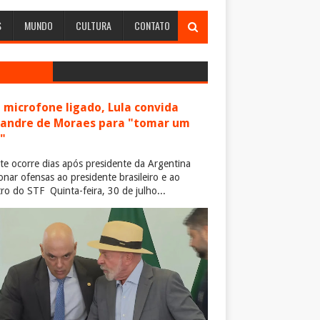
S
MUNDO
CULTURA
CONTATO
microfone ligado, Lula convida
xandre de Moraes para "tomar um
"
te ocorre dias após presidente da Argentina
ionar ofensas ao presidente brasileiro e ao
tro do STF Quinta-feira, 30 de julho...