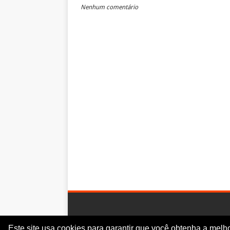
Nenhum comentário
Este site usa cookies para garantir que você obtenha a melh
Digoreste News © 2017-2025 | CNPJ: 24.613.241/