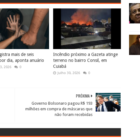
istra mais de seis
Incêndio próximo a Gazeta atinge
por dia, aponta anuário
terreno no bairro Consil, em
Cuiabá
3, 2026
0
Julho 30, 2026
0
PRÓXIMA
Governo Bolsonaro pagou R$ 193
milhões em compra de máscaras que
não foram recebidas