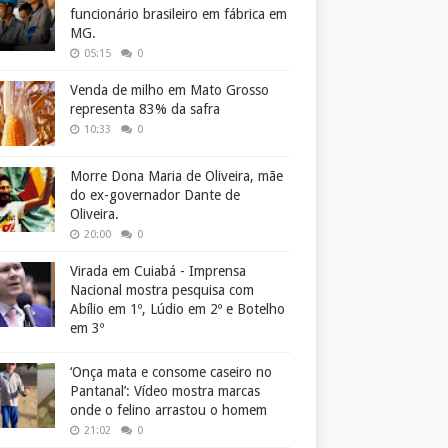
funcionário brasileiro em fábrica em
MG.
05:15
0
Venda de milho em Mato Grosso
representa 83% da safra
10:33
0
Morre Dona Maria de Oliveira, mãe
do ex-governador Dante de
Oliveira.
20:00
0
Virada em Cuiabá - Imprensa
Nacional mostra pesquisa com
Abílio em 1º, Lúdio em 2º e Botelho
em 3º
‘Onça mata e consome caseiro no
Pantanal’: Vídeo mostra marcas
onde o felino arrastou o homem
21:02
0