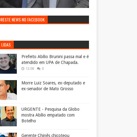
ORESTE NEWS NO FACEBOOK
 LIDAS
Prefeito Abílio Brunini passa mal e é
atendido em UPA de Chapada.
12:08
0
Morre Luiz Soares, ex-deputado e
ex-senador de Mato Grosso
URGENTE - Pesquisa da Globo
mostra Abílio empatado com
Botelho
Gerente Chinês chicoteou