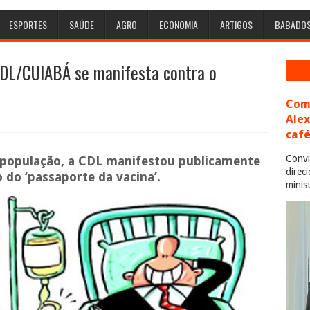
ESPORTES
SAÚDE
AGRO
ECONOMIA
ARTIGOS
BABADO
CDL/CUIABÁ se manifesta contra o
Com 
Ale
café
Convi
população, a CDL manifestou publicamente
direc
o do ‘passaporte da vacina’.
minis