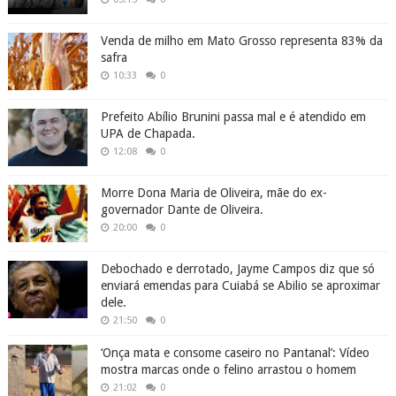
Venda de milho em Mato Grosso representa 83% da
safra
10:33
0
Prefeito Abílio Brunini passa mal e é atendido em
UPA de Chapada.
12:08
0
Morre Dona Maria de Oliveira, mãe do ex-
governador Dante de Oliveira.
20:00
0
Debochado e derrotado, Jayme Campos diz que só
enviará emendas para Cuiabá se Abilio se aproximar
dele.
21:50
0
‘Onça mata e consome caseiro no Pantanal’: Vídeo
mostra marcas onde o felino arrastou o homem
21:02
0