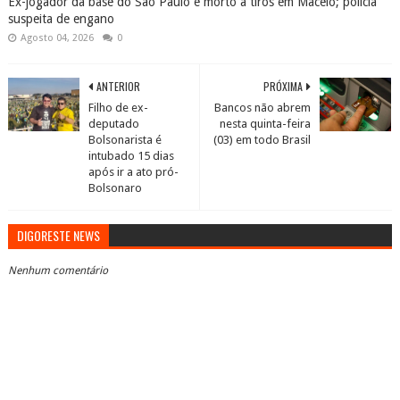
Ex-jogador da base do São Paulo é morto a tiros em Maceió; polícia
suspeita de engano
Agosto 04, 2026
0
ANTERIOR
PRÓXIMA
Filho de ex-
Bancos não abrem
deputado
nesta quinta-feira
Bolsonarista é
(03) em todo Brasil
intubado 15 dias
após ir a ato pró-
Bolsonaro
DIGORESTE NEWS
Nenhum comentário