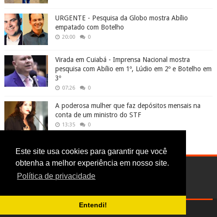
URGENTE - Pesquisa da Globo mostra Abílio
empatado com Botelho
20:00
0
Virada em Cuiabá - Imprensa Nacional mostra
pesquisa com Abílio em 1º, Lúdio em 2º e Botelho em
3º
07:26
0
A poderosa mulher que faz depósitos mensais na
conta de um ministro do STF
13:35
0
Este site usa cookies para garantir que você
obtenha a melhor experiência em nosso site.
Política de privacidade
Entendi!
Digoreste News © 2017-2025 | CNPJ: 24.613.241/0001-74