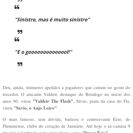
"Sinistro, mas é muito sinistro"
"E o goooooooooooool!"
Deu, ainda, inúmeros apelidos a jogadores que caíram no gosto do
torcedor. O atacante Valdeir, destaque do Botafogo no início dos
"Valdeir The Flash".
anos 90, virou
Sávio, prata da casa do Fla,
"Sávio, o Anjo Loiro"
virou
.
O mais famoso, sem dúvida, batizou o centroavante Ézio, do
Fluminense, clube do coração de Januário. Até hoje o ex-camisa 9
"Super Ézio".
tricolor é lembrado pelos torcedores como