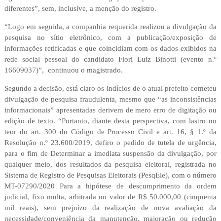
diferentes”, sem, inclusive, a menção do registro.
“Logo em seguida, a companhia requerida realizou a divulgação da
pesquisa no sítio eletrônico, com a publicação/exposição de
informações retificadas e que coincidiam com os dados exibidos na
rede social pessoal do candidato Flori Luiz Binotti (evento n.º
16609037)”, continuou o magistrado.
Segundo a decisão, está claro os indícios de o atual prefeito cometeu
divulgação de pesquisa fraudulenta, mesmo que “as inconsistências
informacionais” apresentadas derivem de mero erro de digitação ou
edição de texto. “Portanto, diante desta perspectiva, com lastro no
teor do art. 300 do Código de Processo Civil e art. 16, § 1.º da
Resolução n.º 23.600/2019, defiro o pedido de tutela de urgência,
para o fim de Determinar a imediata suspensão da divulgação, por
qualquer meio, dos resultados da pesquisa eleitoral, registrada no
Sistema de Registro de Pesquisas Eleitorais (PesqEle), com o número
MT-07290/2020 Para a hipótese de descumprimento da ordem
judicial, fixo multa, arbitrada no valor de R$ 50.000,00 (cinquenta
mil reais), sem prejuízo da realização de nova avaliação da
necessidade/conveniência da manutenção, majoração ou redução