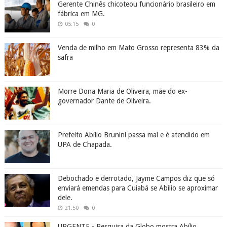
Gerente Chinês chicoteou funcionário brasileiro em
fábrica em MG.
05:15
0
Venda de milho em Mato Grosso representa 83% da
safra
Morre Dona Maria de Oliveira, mãe do ex-
governador Dante de Oliveira.
Prefeito Abílio Brunini passa mal e é atendido em
UPA de Chapada.
Debochado e derrotado, Jayme Campos diz que só
enviará emendas para Cuiabá se Abilio se aproximar
dele.
21:50
0
URGENTE - Pesquisa da Globo mostra Abílio