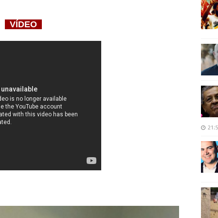
VÍDEO
21: