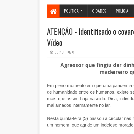
POLÍTICA
CIDADES
POLÍCIA
ATENÇÃO - Identificado o covar
Vídeo
00:49
0
Agressor que fingiu dar din
madeireiro q
Em pleno momento em que uma pandemia co
de humanidade entre os humanos, existe 
mais que assim haja nascido. Diria, indiví
mal amados internamente no lar.
Nesta quinta-feira (9) passou a circular na
um homem, que agride um indefeso morador