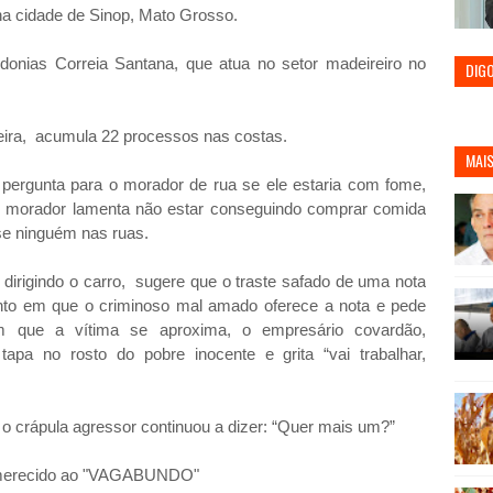
na cidade de Sinop, Mato Grosso.
Adonias Correia Santana, que atua no setor madeireiro no
DIG
ira, acumula 22 processos nas costas.
MAIS
pergunta para o morador de rua se ele estaria com fome,
 o morador lamenta não estar conseguindo comprar comida
ase ninguém nas ruas.
irigindo o carro, sugere que o traste safado de uma nota
nto em que o criminoso mal amado oferece a nota e pede
m que a vítima se aproxima, o empresário covardão,
tapa no rosto do pobre inocente e grita “vai trabalhar,
 o crápula agressor continuou a dizer: “Quer mais um?”
do merecido ao "VAGABUNDO"