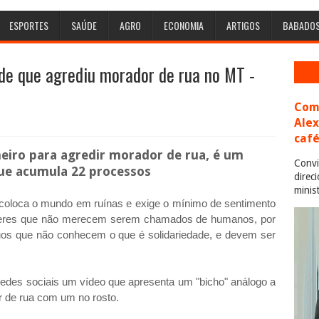
ESPORTES
SAÚDE
AGRO
ECONOMIA
ARTIGOS
BABADO
de que agrediu morador de rua no MT -
Com 
Ale
café
heiro para agredir morador de rua, é um
Convi
ue acumula 22 processos
direc
minis
loca o mundo em ruínas e exige o mínimo de sentimento
seres que não merecem serem chamados de humanos, por
duos que não conhecem o que é solidariedade, e devem ser
s redes sociais um vídeo que apresenta um "bicho" análogo a
 de rua com um no rosto.