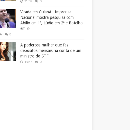
21:02
0
Virada em Cuiabá - Imprensa
Nacional mostra pesquisa com
Abílio em 1º, Lúdio em 2º e Botelho
em 3º
26
0
A poderosa mulher que faz
depósitos mensais na conta de um
ministro do STF
13:35
0