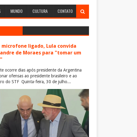
S
MUNDO
CULTURA
CONTATO
microfone ligado, Lula convida
xandre de Moraes para "tomar um
"
te ocorre dias após presidente da Argentina
ionar ofensas ao presidente brasileiro e ao
tro do STF Quinta-feira, 30 de julho...