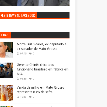
ORESTE NEWS NO FACEBOOK
 LIDAS
Morre Luiz Soares, ex-deputado e
ex-senador de Mato Grosso
07:45
0
Gerente Chinês chicoteou
funcionário brasileiro em fábrica em
MG.
05:15
0
Venda de milho em Mato Grosso
representa 83% da safra
10:33
0