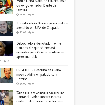
Morre Dona Maria de Oliveira, mãe
do ex-governador Dante de
Oliveira.
20:00
0
Prefeito Abílio Brunini passa mal e é
atendido em UPA de Chapada.
12:08
0
Debochado e derrotado, Jayme
Campos diz que só enviará
emendas para Cuiabá se Abilio se
aproximar dele.
50
0
URGENTE - Pesquisa da Globo
mostra Abílio empatado com
Botelho
20:00
0
‘Onça mata e consome caseiro no
Pantanal’: Vídeo mostra marcas
onde o felino arrastou o homem