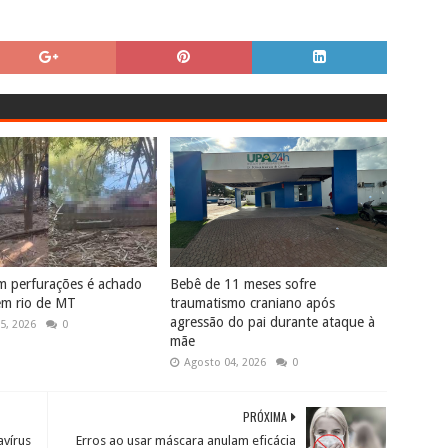
m perfurações é achado
Bebê de 11 meses sofre
em rio de MT
traumatismo craniano após
agressão do pai durante ataque à
5, 2026
0
mãe
Agosto 04, 2026
0
PRÓXIMA
avírus
Erros ao usar máscara anulam eficácia