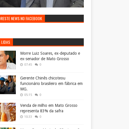
ORESTE NEWS NO FACEBOOK
 LIDAS
Morre Luiz Soares, ex-deputado e
ex-senador de Mato Grosso
07:45
0
Gerente Chinês chicoteou
funcionário brasileiro em fábrica em
MG.
05:15
0
Venda de milho em Mato Grosso
representa 83% da safra
10:33
0