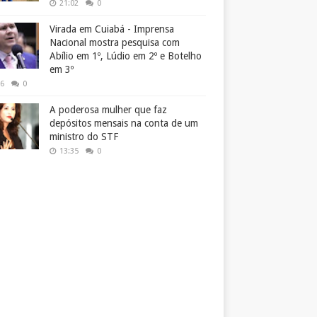
21:02
0
Virada em Cuiabá - Imprensa
Nacional mostra pesquisa com
Abílio em 1º, Lúdio em 2º e Botelho
em 3º
26
0
A poderosa mulher que faz
depósitos mensais na conta de um
ministro do STF
13:35
0