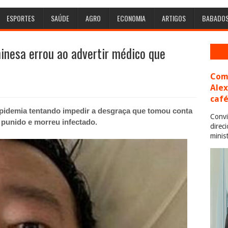
ESPORTES
SAÚDE
AGRO
ECONOMIA
ARTIGOS
BABADO
hinesa errou ao advertir médico que
Com 
Ale
café
epidemia
tentando impedir a desgraça que tomou conta
Convi
i punido e morreu infectado.
direc
minis