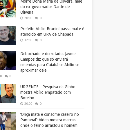
Morre Dona Maria de Oliveira, mãe
do ex-governador Dante de
Oliveira.
20:00
0
Prefeito Abílio Brunini passa mal e é
atendido em UPA de Chapada.
12:08
0
Debochado e derrotado, Jayme
Campos diz que só enviará
emendas para Cuiabá se Abilio se
aproximar dele.
50
0
URGENTE - Pesquisa da Globo
mostra Abílio empatado com
Botelho
20:00
0
‘Onça mata e consome caseiro no
Pantanal’: Vídeo mostra marcas
onde o felino arrastou o homem