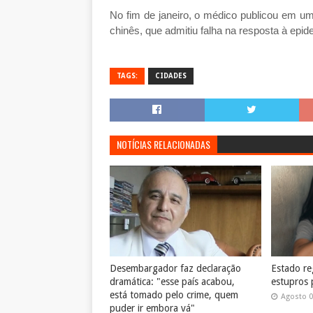
No fim de janeiro, o médico publicou em u
chinês, que admitiu falha na resposta à epi
TAGS:
CIDADES
NOTÍCIAS RELACIONADAS
Desembargador faz declaração
Estado reg
dramática: "esse país acabou,
estupros 
está tomado pelo crime, quem
Agosto 0
puder ir embora vá"