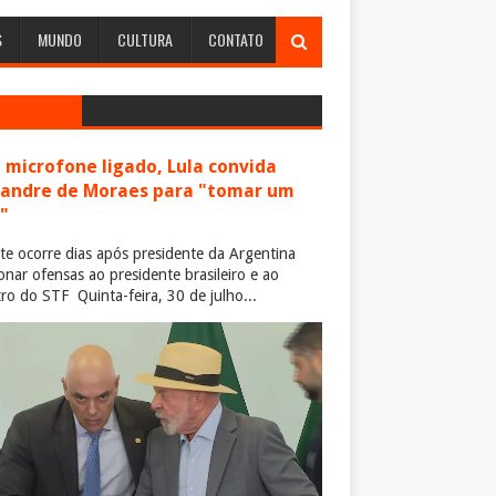
S
MUNDO
CULTURA
CONTATO
microfone ligado, Lula convida
xandre de Moraes para "tomar um
"
te ocorre dias após presidente da Argentina
ionar ofensas ao presidente brasileiro e ao
tro do STF Quinta-feira, 30 de julho...